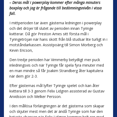
– Deras mål i powerplay kommer efter många minuters
boxplay och jag är frågande till bedömningsnivån i vissa
fall.
I mittperioden tar även gästerna ledningen i powerplay
och det dröjer till slutet av perioden innan Tyringe
kvitterar. Då gör Preston Ames sitt första mål i
Tyringetröjan när hans skott från blå studsar lite turligt in i
motståndarkassen. Assistpoäng till Simon Morberg och
Kevin Ericson,
Den tredje perioden har Vimmerby betydligt mer puck
inledningsvis och när Tyringe får spela fyra minuter med
en man mindre så får Joakim Strandberg åter kapitulera
när dem gör 2-3.
Efter gästernas mål lyfter Tyringe spelet och kan åter
kvittera till 3-3 genom Felix Lidgren assisterad av Gustav
Arvidsson och Melker Persson.
I den mållösa förlängningen är det gästerna som skapar
och skjuter mest men det är ändå Tyringe som har den
hetaste chansen när Felix Lidgren kommer helt ren med