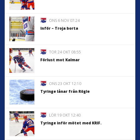
ONS 6 NOV 07:24
Inför – Troja borta
TOR 24 OKT 08:55
Förlust mot Kalmar
ONS 23 OKT 12:10
Tyringe lånar från Rögle
LÖR 19 OKT 12:40
Tyringe inför mötet med KRIF.