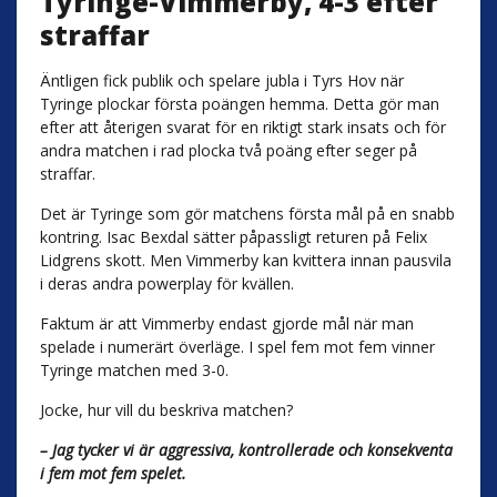
Tyringe-Vimmerby, 4-3 efter
straffar
Äntligen fick publik och spelare jubla i Tyrs Hov när
Tyringe plockar första poängen hemma. Detta gör man
efter att återigen svarat för en riktigt stark insats och för
andra matchen i rad plocka två poäng efter seger på
straffar.
Det är Tyringe som gör matchens första mål på en snabb
kontring. Isac Bexdal sätter påpassligt returen på Felix
Lidgrens skott. Men Vimmerby kan kvittera innan pausvila
i deras andra powerplay för kvällen.
Faktum är att Vimmerby endast gjorde mål när man
spelade i numerärt överläge. I spel fem mot fem vinner
Tyringe matchen med 3-0.
Jocke, hur vill du beskriva matchen?
– Jag tycker vi är aggressiva, kontrollerade och konsekventa
i fem mot fem spelet.