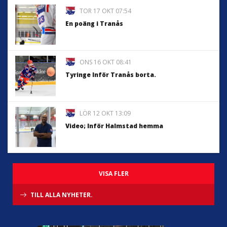
TOR 17 OKT 07:54
En poäng i Tranås
ONS 16 OKT 08:41
Tyringe Inför Tranås borta.
LÖR 12 OKT 13:09
Video; Inför Halmstad hemma
VISA FLER
TILL ALLA NYHETER.