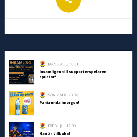
MÅN 3 AUG 10:31
Insamligen till supporterspelaren
spurtar!
SÖN 2 AUG 20:00
Pantrunda imorgon!
FRE 31 JUL 12:00
Han är tillbaka!