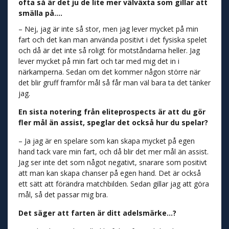
ofta så är det ju de lite mer välväxta som gillar att
smälla på….
– Nej, jag är inte så stor, men jag lever mycket på min
fart och det kan man använda positivt i det fysiska spelet
och då är det inte så roligt för motståndarna heller. Jag
lever mycket på min fart och tar med mig det in i
närkamperna. Sedan om det kommer någon större när
det blir gruff framför mål så får man väl bara ta det tänker
jag.
En sista notering från eliteprospects är att du gör
fler mål än assist, speglar det också hur du spelar?
– Ja jag är en spelare som kan skapa mycket på egen
hand tack vare min fart, och då blir det mer mål än assist.
Jag ser inte det som något negativt, snarare som positivt
att man kan skapa chanser på egen hand. Det är också
ett sätt att förändra matchbilden. Sedan gillar jag att göra
mål, så det passar mig bra.
Det säger att farten är ditt adelsmärke…?