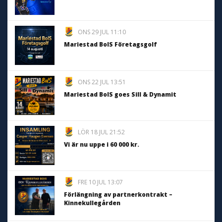
ONS 29 JUL 11:10
Mariestad BoIS Företagsgolf
ONS 22 JUL 13:51
Mariestad BoIS goes Sill & Dynamit
LÖR 18 JUL 21:52
Vi är nu uppe i 60 000 kr.
FRE 10 JUL 13:07
Förlängning av partnerkontrakt –
Kinnekullegården