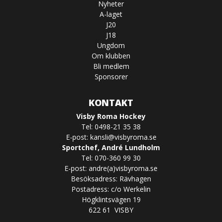
Nyheter
A-laget
J20
J18
Ungdom
Om klubben
Bli medlem
Sponsorer
KONTAKT
Visby Roma Hockey
Tel: 0498-21 35 38
E-post:
kansli@visbyroma.se
Sportchef, André Lundholm
Tel: 070-360 99 30
E-post: andre(a)visbyroma.se
Besöksadress: Rävhagen
Postadress: c/o Werkelin
Högklintsvägen 19
622 61 VISBY