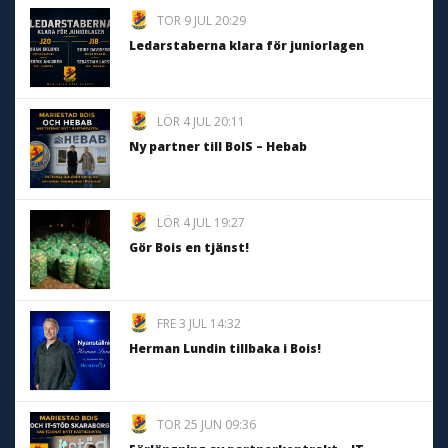
TOR 9 JUL 20:29
Ledarstaberna klara för juniorlagen
LÖR 4 JUL 20:11
Ny partner till BoIS – Hebab
LÖR 4 JUL 19:27
Gör Bois en tjänst!
FRE 3 JUL 14:32
Herman Lundin tillbaka i Bois!
TOR 25 JUN 09:36