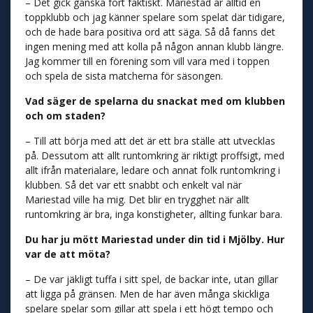
– Det gick ganska fort faktiskt. Mariestad är alltid en
toppklubb och jag känner spelare som spelat där tidigare,
och de hade bara positiva ord att säga. Så då fanns det
ingen mening med att kolla på någon annan klubb längre.
Jag kommer till en förening som vill vara med i toppen
och spela de sista matcherna för säsongen.
Vad säger de spelarna du snackat med om klubben
och om staden?
– Till att börja med att det är ett bra ställe att utvecklas
på. Dessutom att allt runtomkring är riktigt proffsigt, med
allt ifrån materialare, ledare och annat folk runtomkring i
klubben. Så det var ett snabbt och enkelt val när
Mariestad ville ha mig. Det blir en trygghet när allt
runtomkring är bra, inga konstigheter, allting funkar bara.
Du har ju mött Mariestad under din tid i Mjölby. Hur
var de att möta?
– De var jäkligt tuffa i sitt spel, de backar inte, utan gillar
att ligga på gränsen. Men de har även många skickliga
spelare spelar som gillar att spela i ett högt tempo och