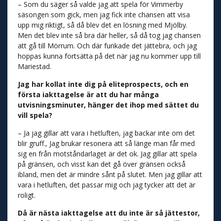
– Som du säger så valde jag att spela för Vimmerby
säsongen som gick, men jag fick inte chansen att visa
upp mig riktigt, så då blev det en lösning med Mjölby.
Men det blev inte så bra där heller, så då tog jag chansen
att gå till Mörrum. Och där funkade det jättebra, och jag
hoppas kunna fortsätta på det när jag nu kommer upp till
Mariestad.
Jag har kollat inte dig på eliteprospects, och en
första iakttagelse är att du har många
utvisningsminuter, hänger det ihop med sättet du
vill spela?
– Ja jag gillar att vara i hetluften, jag backar inte om det
blir gruff., Jag brukar resonera att så länge man får med
sig en från motståndarlaget är det ok. Jag gillar att spela
på gränsen, och visst kan det gå över gränsen också
ibland, men det är mindre sånt på slutet. Men jag gillar att
vara i hetluften, det passar mig och jag tycker att det är
roligt.
Då är nästa iakttagelse att du inte är så jättestor,