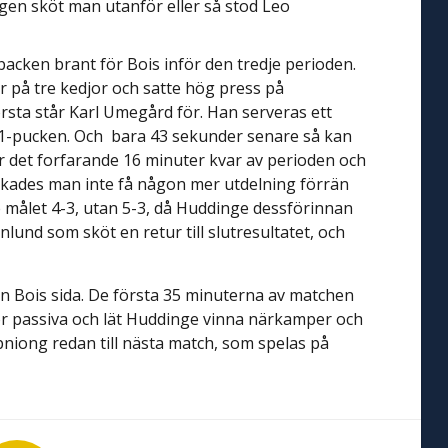
gen sköt man utanför eller så stod Leo
backen brant för Bois inför den tredje perioden.
r på tre kedjor och satte hög press på
rsta står Karl Umegård för. Han serveras ett
 4-1-pucken. Och bara 43 sekunder senare så kan
ar det forfarande 16 minuter kvar av perioden och
yckades man inte få någon mer utdelning förrän
 målet 4-3, utan 5-3, då Huddinge dessförinnan
nnlund som sköt en retur till slutresultatet, och
ån Bois sida. De första 35 minuterna av matchen
för passiva och lät Huddinge vinna närkamper och
kärpniong redan till nästa match, som spelas på