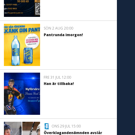
SÖN 2 AUG 20:00
Pantrunda imorgon!
FRE 31 JUL 12:00
Han är tillbaka!
ONS 29 JUL 15:00
Överklagandenämnden avslår