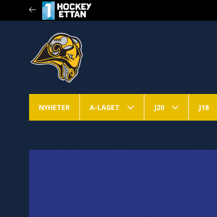
NYHETER
A-LAGET
J20
J18