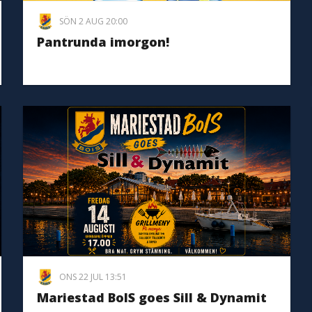
SÖN 2 AUG 20:00
Pantrunda imorgon!
ONS 22 JUL 13:51
Mariestad BoIS goes Sill & Dynamit