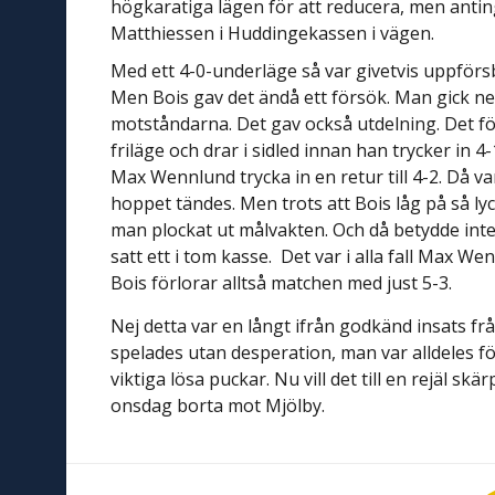
högkaratiga lägen för att reducera, men antin
Matthiessen i Huddingekassen i vägen.
Med ett 4-0-underläge så var givetvis uppförs
Men Bois gav det ändå ett försök. Man gick ne
motståndarna. Det gav också utdelning. Det fö
friläge och drar i sidled innan han trycker in
Max Wennlund trycka in en retur till 4-2. Då v
hoppet tändes. Men trots att Bois låg på så l
man plockat ut målvakten. Och då betydde inte
satt ett i tom kasse. Det var i alla fall Max We
Bois förlorar alltså matchen med just 5-3.
Nej detta var en långt ifrån godkänd insats fr
spelades utan desperation, man var alldeles 
viktiga lösa puckar. Nu vill det till en rejäl s
onsdag borta mot Mjölby.