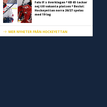
Falu IF:s överklagan * KB 65 tackar
nej till vakanta platsen * Beslut:
Hockeyettan norra 26/27 spelas
med 19 lag
MER NYHETER FRÅN HOCKEYETTAN