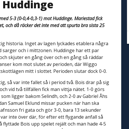
t Huddinge
d med 5-3 (0-0,4-0,3-1) mot Huddinge. Mariestad fick
pelet, och då räcker det inte med att spurta bra sista 25
g historia. Inget av lagen lyckades etablera några
 sarger och i mittzonen. Huddinge har ett par
s och skjuter en gång över och en gång så räddar
hanser kom mot slutet av perioden, där Wiggo
skottlägen mitt i slottet. Perioden slutar dock 0-0.
 så var inte fallet så i period två. Bois drar på sig
h vid två tillfällen fick man vittja nätet. 1-0 görs
 som ligger bakom Selindh, och 2-0 av Gabriel Åhs
sedan Samuel Eklund missar pucken när han ska
 Rafnsson fri gata och gör 3-0, bara 13 sekunder
r inte över där, för efter ett flygande anfall så
å flyttade Bois upp spelet rejält och man hade 4-5