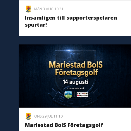
MÅN 3 AUG 10:31
Insamligen till supporterspelaren
spurtar!
ONS 29 JUL 11:10
Mariestad BoIS Företagsgolf