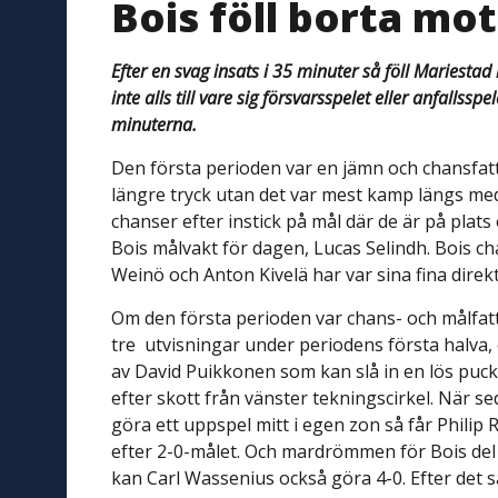
Bois föll borta mo
Efter en svag insats i 35 minuter så föll Mariesta
inte alls till vare sig försvarsspelet eller anfallss
minuterna.
Den första perioden var en jämn och chansfatti
längre tryck utan det var mest kamp längs med
chanser efter instick på mål där de är på plat
Bois målvakt för dagen, Lucas Selindh. Bois c
Weinö och Anton Kivelä har var sina fina direkt
Om den första perioden var chans- och målfattig,
tre utvisningar under periodens första halva, oc
av David Puikkonen som kan slå in en lös puck
efter skott från vänster tekningscirkel. När 
göra ett uppspel mitt i egen zon så får Philip
efter 2-0-målet. Och mardrömmen för Bois del va
kan Carl Wassenius också göra 4-0. Efter det s