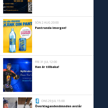
SÖN 2 AUG 20:00
Pantrunda imorgon!
FRE 31 JUL 12:00
Han är tillbaka!
ONS 29 JUL 15:00
Överklagandenämnden avslår