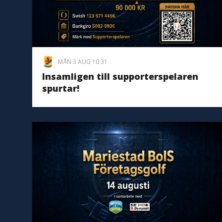
MÅN 3 AUG 10:31
Insamligen till supporterspelaren
spurtar!