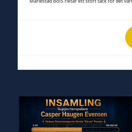
Mariestad BoIS riktar ett stort tack för det vä