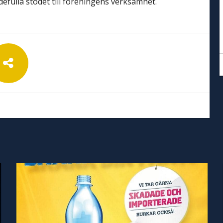
rdefulla stödet till föreningens verksamhet.