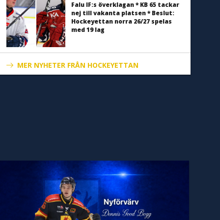
Falu IF:s överklagan * KB 65 tackar
nej till vakanta platsen * Beslut:
Hockeyettan norra 26/27 spelas
med 19 lag
MER NYHETER FRÅN HOCKEYETTAN