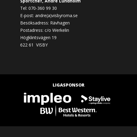
Sportchef, André Lundholm
Tel: 070-360 99 30
E-post: andre(a)visbyroma.se
Besöksadress: Rävhagen
Postadress: c/o Werkelin
Högklintsvägen 19
622 61 VISBY
LIGASPONSOR