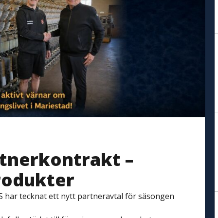
rtnerkontrakt –
rodukter
har tecknat ett nytt partneravtal för säsongen