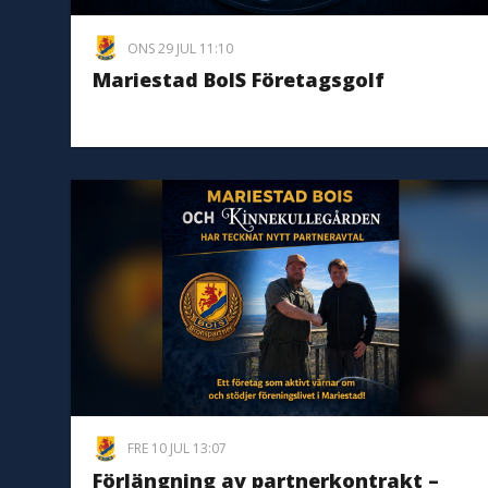
ONS 29 JUL 11:10
Mariestad BoIS Företagsgolf
FRE 10 JUL 13:07
Förlängning av partnerkontrakt –