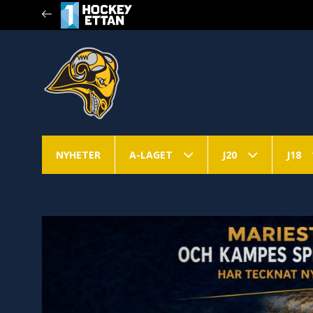
NYHETER
A-LAGET
J20
J18