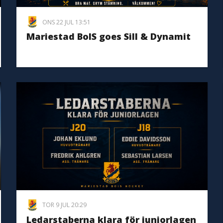
ONS 22 JUL 13:51
Mariestad BoIS goes Sill & Dynamit
TOR 9 JUL 20:29
Ledarstaberna klara för juniorlagen