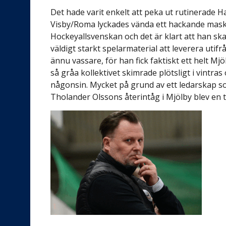
Det hade varit enkelt att peka ut rutinerade H
Visby/Roma lyckades vända ett hackande maskin
Hockeyallsvenskan och det är klart att han ska 
väldigt starkt spelarmaterial att leverera uti
ännu vassare, för han fick faktiskt ett helt Mj
så gråa kollektivet skimrade plötsligt i vintr
någonsin. Mycket på grund av ett ledarskap som
Tholander Olssons återintåg i Mjölby blev en t