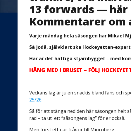
13 forwards — här 
Kommentarer om al
Varje måndag hela säsongen har Mikael Mjö
Så jodå, självklart ska Hockeyettan-expert
Här är det häftiga stjärnbygget – med ko
HÄNG MED I BRUSET – FÖLJ HOCKEYE
Veckans lag är ju en snackis bland fans och s
25/26.
Så för att stänga ned den här säsongen helt så
rad – ta ut
ett ”säsongens lag” för er också.
Men först ett par frågor till Mjörnberg.