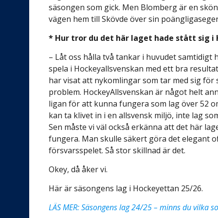
säsongen som gick. Men Blomberg är en skön li
vägen hem till Skövde över sin poängligaseger
* Hur tror du det här laget hade stått sig 
– Låt oss hålla två tankar i huvudet samtidigt 
spela i Hockeyallsvenskan med ett bra resultat
har visat att nykomlingar som tar med sig för
problem. HockeyAllsvenskan är något helt ann
ligan för att kunna fungera som lag över 52
kan ta klivet in i en allsvensk miljö, inte lag 
Sen måste vi väl också erkänna att det här laget
fungera. Man skulle säkert göra det elegant of
försvarsspelet. Så stor skillnad är det.
Okey, då åker vi.
Här är säsongens lag i Hockeyettan 25/26.
LÄS MER: Säsongens lag 24/25 – minns du vilka