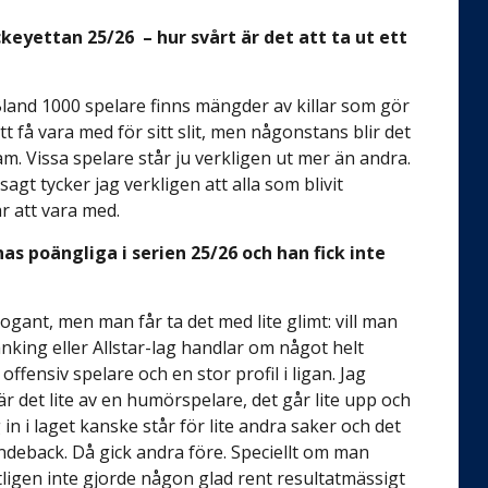
keyettan 25/26 – hur svårt är det att ta ut ett
 Bland 1000 spelare finns mängder av killar som gör
tt få vara med för sitt slit, men någonstans blir det
ram. Vissa spelare står ju verkligen ut mer än andra.
sagt tycker jag verkligen att alla som blivit
r att vara med.
 poängliga i serien 25/26 och han fick inte
ogant, men man får ta det med lite glimt: vill man
king eller Allstar-lag handlar om något helt
ensiv spelare och en stor profil i ligan. Jag
är det lite av en humörspelare, det går lite upp och
in i laget kanske står för lite andra saker och det
deback. Då gick andra före. Speciellt om man
ntligen inte gjorde någon glad rent resultatmässigt