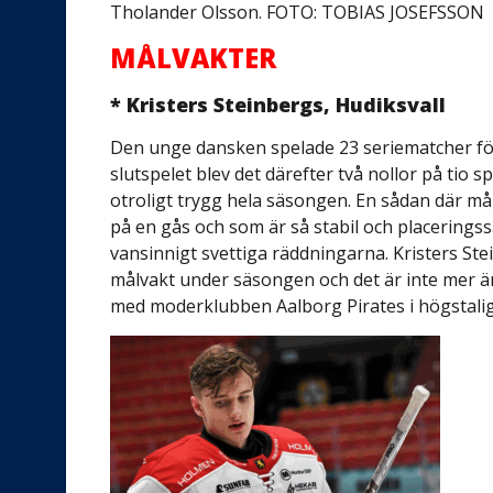
Tholander Olsson. FOTO: TOBIAS JOSEFSSON
MÅLVAKTER
* Kristers Steinbergs, Hudiksvall
Den unge dansken spelade 23 seriematcher för H
slutspelet blev det därefter två nollor på tio 
otroligt trygg hela säsongen. En sådan där må
på en gås och som är så stabil och placeringss
vansinnigt svettiga räddningarna. Kristers S
målvakt under säsongen och det är inte mer än
med moderklubben Aalborg Pirates i högstal