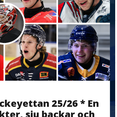
ckeyettan 25/26 * En
kter, sju backar och