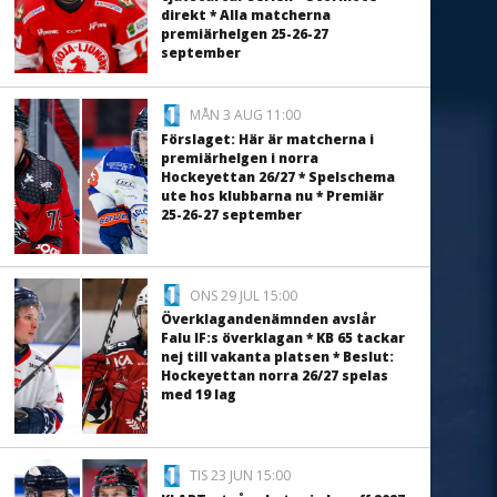
direkt * Alla matcherna
premiärhelgen 25-26-27
september
MÅN 3 AUG 11:00
Förslaget: Här är matcherna i
premiärhelgen i norra
Hockeyettan 26/27 * Spelschema
ute hos klubbarna nu * Premiär
25-26-27 september
ONS 29 JUL 15:00
Överklagandenämnden avslår
Falu IF:s överklagan * KB 65 tackar
nej till vakanta platsen * Beslut:
Hockeyettan norra 26/27 spelas
med 19 lag
TIS 23 JUN 15:00