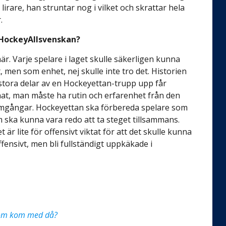
rare, han struntar nog i vilket och skrattar hela
.
i HockeyAllsvenskan?
här. Varje spelare i laget skulle säkerligen kunna
, men som enhet, nej skulle inte tro det. Historien
 stora delar av en Hockeyettan-trupp upp får
at, man måste ha rutin och erfarenhet från den
 omgångar. Hockeyettan ska förbereda spelare som
som ska kunna vara redo att ta steget tillsammans.
 är lite för offensivt viktat för att det skulle kunna
fensivt, men bli fullständigt uppkäkade i
 som kom med då?