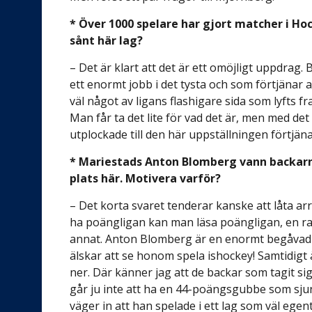
* Över 1000 spelare har gjort matcher i Hoc
sånt här lag?
– Det är klart att det är ett omöjligt uppdrag.
ett enormt jobb i det tysta och som förtjänar a
väl något av ligans flashigare sida som lyfts f
Man får ta det lite för vad det är, men med det 
utplockade till den här uppställningen förtjäna
* Mariestads Anton Blomberg vann backarnas
plats här. Motivera varför?
– Det korta svaret tenderar kanske att låta arr
ha poängligan kan man läsa poängligan, en ran
annat. Anton Blomberg är en enormt begåvad off
älskar att se honom spela ishockey! Samtidigt 
ner. Där känner jag att de backar som tagit sig 
går ju inte att ha en 44-poängsgubbe som sjun
väger in att han spelade i ett lag som väl ege