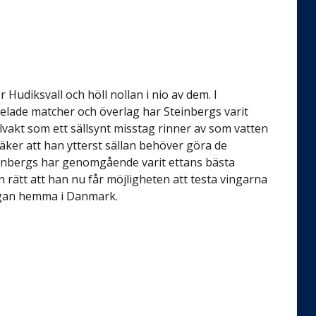
udiksvall och höll nollan i nio av dem. I
spelade matcher och överlag har Steinbergs varit
lvakt som ett sällsynt misstag rinner av som vatten
äker att han ytterst sällan behöver göra de
teinbergs har genomgående varit ettans bästa
 rätt att han nu får möjligheten att testa vingarna
igan hemma i Danmark.