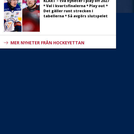
KLART – två nyheter i play off 2027
* Val i kvartsfinalerna * Play out *
Det gäller runt strecken i
tabellerna * Så avgörs slutspelet
MER NYHETER FRÅN HOCKEYETTAN