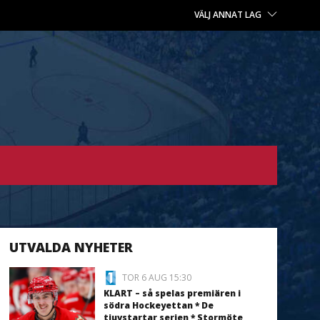
VÄLJ ANNAT LAG
UTVALDA NYHETER
TOR 6 AUG 15:30
KLART – så spelas premiären i
södra Hockeyettan * De
tjuvstartar serien * Stormöte