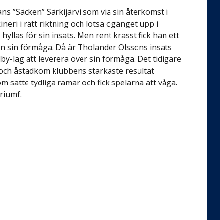
ans ”Säcken” Särkijärvi som via sin återkomst i
eri i rätt riktning och lotsa ögänget upp i
hyllas för sin insats. Men rent krasst fick han ett
från sin förmåga. Då är Tholander Olssons insats
ölby-lag att leverera över sin förmåga. Det tidigare
as och åstadkom klubbens starkaste resultat
 satte tydliga ramar och fick spelarna att våga.
riumf.