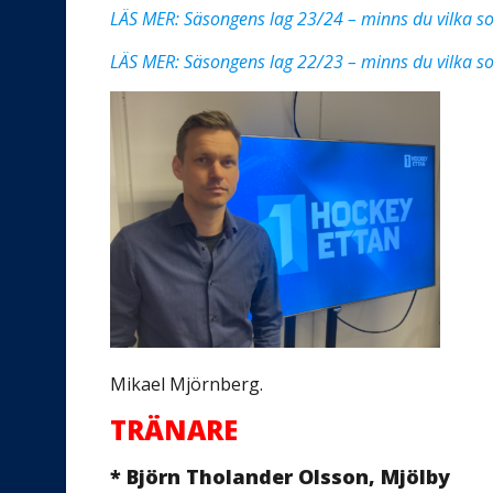
LÄS MER: Säsongens lag 23/24 – minns du vilka
LÄS MER: Säsongens lag 22/23 – minns du vilka
Mikael Mjörnberg.
TRÄNARE
* Björn Tholander Olsson, Mjölby