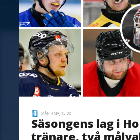
MÅN 4 MAJ 15:00
Säsongens lag i Ho
tränare, två målva