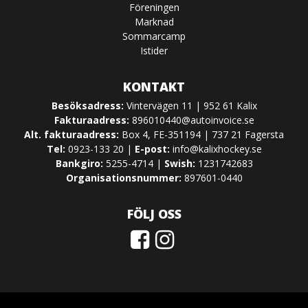
Föreningen
Marknad
Sommarcamp
Istider
KONTAKT
Besöksadress:
Vintervägen 11 | 952 61 Kalix
Fakturaadress:
896010440@autoinvoice.se
Alt. fakturaadress:
Box 4, FE-351194 | 737 21 Fagersta
Tel:
0923-133 20 |
E-post:
info@kalixhockey.se
Bankgiro:
5255-4714 |
Swish:
1231742683
Organisationsnummer:
897601-0440
FÖLJ OSS