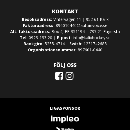
KONTAKT
Besöksadress:
Vintervägen 11 | 952 61 Kalix
Fakturaadress:
896010440@autoinvoice.se
Alt. fakturaadress:
Box 4, FE-351194 | 737 21 Fagersta
Tel:
0923-133 20 |
E-post:
info@kalixhockey.se
Bankgiro:
5255-4714 |
Swish:
1231742683
Organisationsnummer:
897601-0440
FÖLJ OSS
LIGASPONSOR