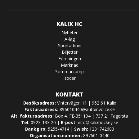
KALIX HC
Nyheter
A-lag
Sportadmin
Biljetter
Föreningen
Marknad
Sommarcamp
Istider
KONTAKT
Besöksadress:
Vintervägen 11 | 952 61 Kalix
Fakturaadress:
896010440@autoinvoice.se
Alt. fakturaadress:
Box 4, FE-351194 | 737 21 Fagersta
Tel:
0923-133 20 |
E-post:
info@kalixhockey.se
Bankgiro:
5255-4714 |
Swish:
1231742683
Organisationsnummer:
897601-0440