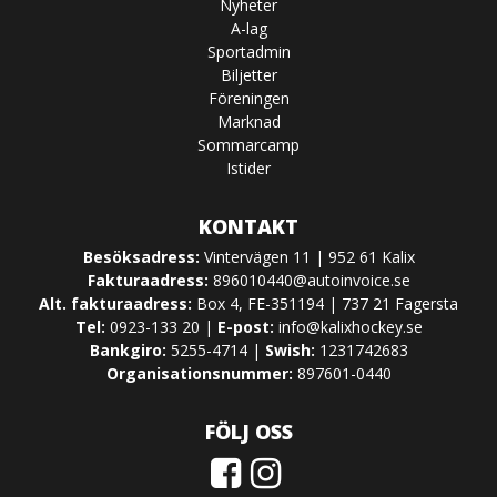
Nyheter
A-lag
Sportadmin
Biljetter
Föreningen
Marknad
Sommarcamp
Istider
KONTAKT
Besöksadress:
Vintervägen 11 | 952 61 Kalix
Fakturaadress:
896010440@autoinvoice.se
Alt. fakturaadress:
Box 4, FE-351194 | 737 21 Fagersta
Tel:
0923-133 20 |
E-post:
info@kalixhockey.se
Bankgiro:
5255-4714 |
Swish:
1231742683
Organisationsnummer:
897601-0440
FÖLJ OSS