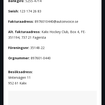
Bankgiro:
5255-4714
Swish:
123 174 26 83
Fakturaadress:
8976010440@autoinvoice.se
Alt. fakturaadress:
Kalix Hockey Club, Box 4, FE-
351194, 737 21 Fagersta
Föreningsnr:
35148-22
Orgnummer:
897601-0440
Besöksadress:
Vintervägen 11
952 61 Kalix