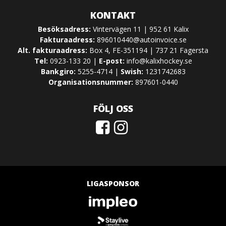
KONTAKT
Besöksadress:
Vintervägen 11 | 952 61 Kalix
Fakturaadress:
896010440@autoinvoice.se
Alt. fakturaadress:
Box 4, FE-351194 | 737 21 Fagersta
Tel:
0923-133 20 |
E-post:
info@kalixhockey.se
Bankgiro:
5255-4714 |
Swish:
1231742683
Organisationsnummer:
897601-0440
FÖLJ OSS
LIGASPONSOR