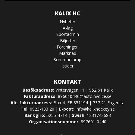
KALIX HC
Nyheter
A-lag
Sportadmin
Biljetter
Föreningen
Marknad
Sommarcamp
Istider
KONTAKT
Besöksadress:
Vintervägen 11 | 952 61 Kalix
Fakturaadress:
896010440@autoinvoice.se
Alt. fakturaadress:
Box 4, FE-351194 | 737 21 Fagersta
Tel:
0923-133 20 |
E-post:
info@kalixhockey.se
Bankgiro:
5255-4714 |
Swish:
1231742683
Organisationsnummer:
897601-0440