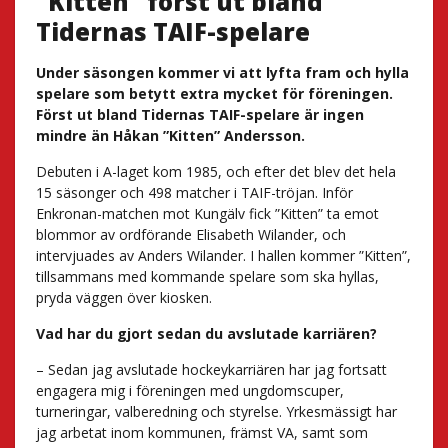
”Kitten” först ut bland
Tidernas TAIF-spelare
Under säsongen kommer vi att lyfta fram och hylla
spelare som betytt extra mycket för föreningen.
Först ut bland Tidernas TAIF-spelare är ingen
mindre än Håkan ”Kitten” Andersson.
Debuten i A-laget kom 1985, och efter det blev det hela
15 säsonger och 498 matcher i TAIF-tröjan. Inför
Enkronan-matchen mot Kungälv fick ”Kitten” ta emot
blommor av ordförande Elisabeth Wilander, och
intervjuades av Anders Wilander. I hallen kommer ”Kitten”,
tillsammans med kommande spelare som ska hyllas,
pryda väggen över kiosken.
Vad har du gjort sedan du avslutade karriären?
– Sedan jag avslutade hockeykarriären har jag fortsatt
engagera mig i föreningen med ungdomscuper,
turneringar, valberedning och styrelse. Yrkesmässigt har
jag arbetat inom kommunen, främst VA, samt som