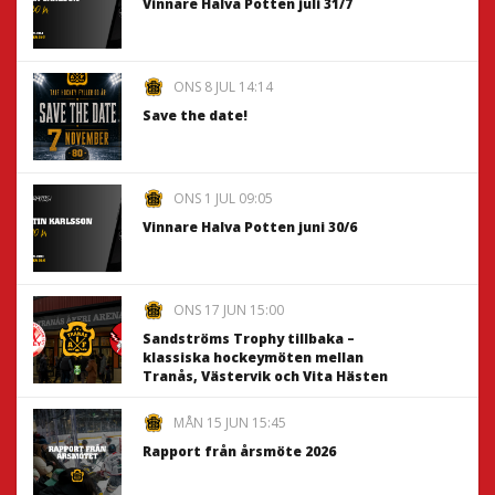
Vinnare Halva Potten juli 31/7
ONS 8 JUL 14:14
Save the date!
ONS 1 JUL 09:05
Vinnare Halva Potten juni 30/6
ONS 17 JUN 15:00
Sandströms Trophy tillbaka –
klassiska hockeymöten mellan
Tranås, Västervik och Vita Hästen
MÅN 15 JUN 15:45
Rapport från årsmöte 2026