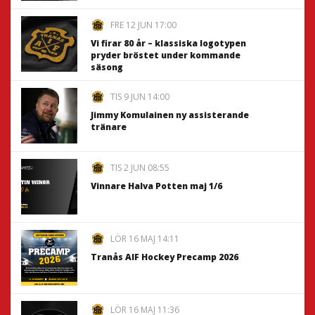
FRE 12 JUN 17:00
Vi firar 80 år – klassiska logotypen
pryder bröstet under kommande
säsong
TIS 9 JUN 14:00
Jimmy Komulainen ny assisterande
tränare
TIS 2 JUN 08:55
Vinnare Halva Potten maj 1/6
LÖR 16 MAJ 14:11
Tranås AIF Hockey Precamp 2026
LÖR 16 MAJ 11:36