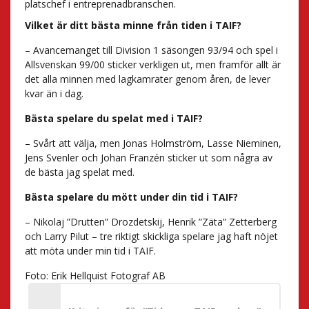
platschef i entreprenadbranschen.
Vilket är ditt bästa minne från tiden i TAIF?
– Avancemanget till Division 1 säsongen 93/94 och spel i
Allsvenskan 99/00 sticker verkligen ut, men framför allt är
det alla minnen med lagkamrater genom åren, de lever
kvar än i dag.
Bästa spelare du spelat med i TAIF?
– Svårt att välja, men Jonas Holmström, Lasse Nieminen,
Jens Svenler och Johan Franzén sticker ut som några av
de bästa jag spelat med.
Bästa spelare du mött under din tid i TAIF?
– Nikolaj ”Drutten” Drozdetskij, Henrik ”Zäta” Zetterberg
och Larry Pilut – tre riktigt skickliga spelare jag haft nöjet
att möta under min tid i TAIF.
Foto: Erik Hellquist Fotograf AB