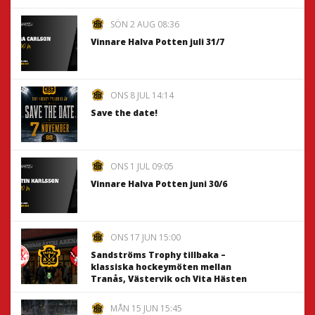
SÖN 2 AUG 08:36
Vinnare Halva Potten juli 31/7
ONS 8 JUL 14:14
Save the date!
ONS 1 JUL 09:05
Vinnare Halva Potten juni 30/6
ONS 17 JUN 15:00
Sandströms Trophy tillbaka –
klassiska hockeymöten mellan
Tranås, Västervik och Vita Hästen
MÅN 15 JUN 15:45