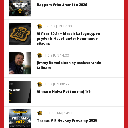
Rapport från årsmöte 2026
FRE 12 JUN 17:00
Vi firar 80 år – klassiska logotypen
pryder bröstet under kommande
säsong
TIS 9 JUN 14:00
Jimmy Komulainen ny assisterande
tränare
TIS 2 JUN 08:55
Vinnare Halva Potten maj 1/6
LÖR 16 MAJ 14:11
Tranås AIF Hockey Precamp 2026