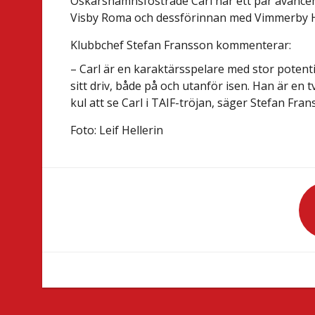
Oskarshamnsfostrade Carl har ett par avancem
Visby Roma och dessförinnan med Vimmerby 
Klubbchef Stefan Fransson kommenterar:
– Carl är en karaktärsspelare med stor potent
sitt driv, både på och utanför isen. Han är en t
kul att se Carl i TAIF-tröjan, säger Stefan Fran
Foto: Leif Hellerin