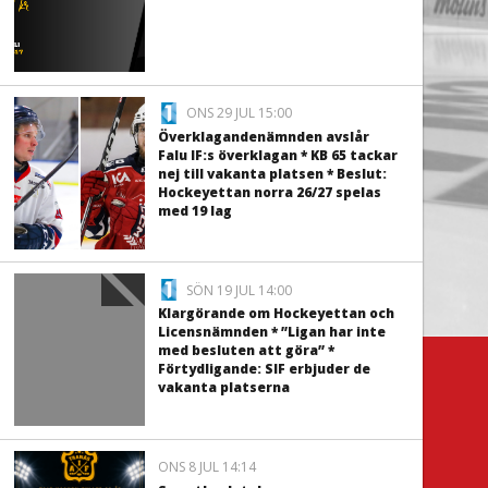
ONS 29 JUL 15:00
Överklagandenämnden avslår
Falu IF:s överklagan * KB 65 tackar
nej till vakanta platsen * Beslut:
Hockeyettan norra 26/27 spelas
med 19 lag
SÖN 19 JUL 14:00
Klargörande om Hockeyettan och
Licensnämnden * ”Ligan har inte
med besluten att göra” *
Förtydligande: SIF erbjuder de
vakanta platserna
ONS 8 JUL 14:14