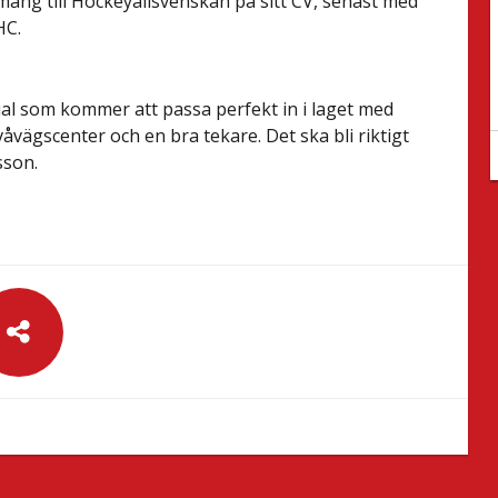
ang till Hockeyallsvenskan på sitt CV, senast med
HC.
ial som kommer att passa perfekt in i laget med
våvägscenter och en bra tekare. Det ska bli riktigt
sson.