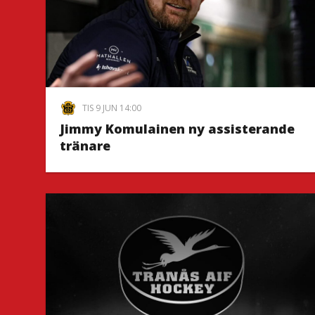
TIS 9 JUN 14:00
Jimmy Komulainen ny assisterande
tränare