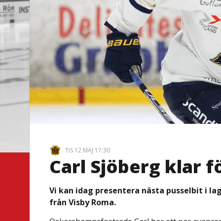
TIS 12 MAJ 17:30
Carl Sjöberg klar f
Vi kan idag presentera nästa pusselbit i la
från Visby Roma.