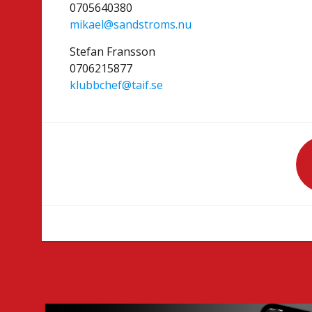
0705640380
mikael@sandstroms.nu
Stefan Fransson
0706215877
klubbchef@taif.se