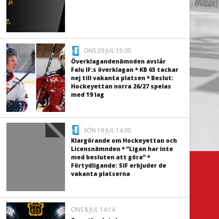
ONS 29 JUL 15:00
Överklagandenämnden avslår
Falu IF:s överklagan * KB 65 tackar
nej till vakanta platsen * Beslut:
Hockeyettan norra 26/27 spelas
med 19 lag
SÖN 19 JUL 14:00
Klargörande om Hockeyettan och
Licensnämnden * ”Ligan har inte
med besluten att göra” *
Förtydligande: SIF erbjuder de
vakanta platserna
ONS 8 JUL 14:14