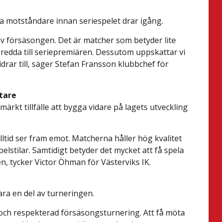
ka motståndare innan seriespelet drar igång.
av försäsongen. Det är matcher som betyder lite
redda till seriepremiären. Dessutom uppskattar vi
idrar till, säger Stefan Fransson klubbchef för
tare
ärkt tillfälle att bygga vidare på lagets utveckling
ltid ser fram emot. Matcherna håller hög kvalitet
elstilar. Samtidigt betyder det mycket att få spela
, tycker Victor Öhman för Västerviks IK.
ara en del av turneringen.
 och respekterad försäsongsturnering. Att få möta