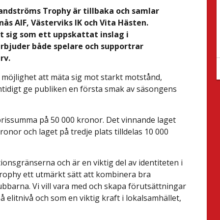
ndströms Trophy är tillbaka och samlar
ås AIF, Västerviks IK och Vita Hästen.
t sig som ett uppskattat inslag i
rbjuder både spelare och supportrar
rv.
öjlighet att mäta sig mot starkt motstånd,
amtidigt ge publiken en första smak av säsongens
 prissumma på 50 000 kronor. Det vinnande laget
onor och laget på tredje plats tilldelas 10 000
nsgränserna och är en viktig del av identiteten i
rophy ett utmärkt sätt att kombinera bra
lubbarna. Vi vill vara med och skapa förutsättningar
å elitnivå och som en viktig kraft i lokalsamhället,