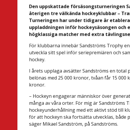
Den uppskattade försäsongsturneringen Sa
återigen tre välkända hockeyklubbar – Tran
Turneringen har under tidigare år etablera
uppladdningen inför hockeysäsongen och e
högklassiga matcher med extra tävlingsne
För klubbarna innebär Sandströms Trophy en m
utveckla sitt spel inför seriepremiären och s
hockey.
I årets upplaga avsätter Sandströms en total
belönas med 25 000 kronor, tvåan får 15 000 kr
kronor.
– Hockeyn engagerar människor över generatio
många av våra orter. För mig är Sandströms T
hockeyunderhållning med ett aktivt stöd till k
för att hockeyn ska fortsätta utvecklas, både p
säger Mikael Sandström, på Sandströms.