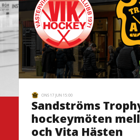
ONS 17 JUN 15:00
Sandströms Trophy 
hockeymöten mella
och Vita Hästen