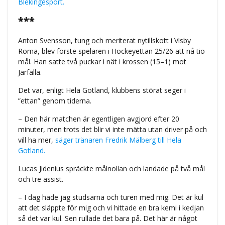
Blekingesport.
***
Anton Svensson, tung och meriterat nytillskott i Visby
Roma, blev förste spelaren i Hockeyettan 25/26 att nå tio
mål. Han satte två puckar i nät i krossen (15–1) mot
Järfälla.
Det var, enligt Hela Gotland, klubbens störat seger i
”ettan” genom tiderna.
– Den här matchen är egentligen avgjord efter 20
minuter, men trots det blir vi inte mätta utan driver på och
vill ha mer,
säger tränaren Fredrik Mälberg till Hela
Gotland.
Lucas Jidenius spräckte målnollan och landade på två mål
och tre assist.
– I dag hade jag studsarna och turen med mig. Det är kul
att det släppte för mig och vi hittade en bra kemi i kedjan
så det var kul. Sen rullade det bara på. Det här är något