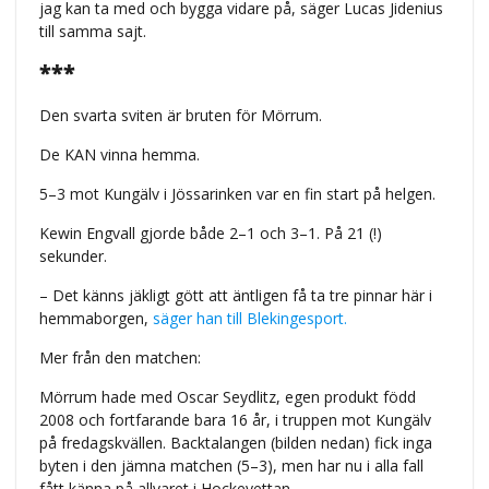
jag kan ta med och bygga vidare på, säger Lucas Jidenius
till samma sajt.
***
Den svarta sviten är bruten för Mörrum.
De KAN vinna hemma.
5–3 mot Kungälv i Jössarinken var en fin start på helgen.
Kewin Engvall gjorde både 2–1 och 3–1. På 21 (!)
sekunder.
– Det känns jäkligt gött att äntligen få ta tre pinnar här i
hemmaborgen,
säger han till Blekingesport.
Mer från den matchen:
Mörrum hade med Oscar Seydlitz, egen produkt född
2008 och fortfarande bara 16 år, i truppen mot Kungälv
på fredagskvällen. Backtalangen (bilden nedan) fick inga
byten i den jämna matchen (5–3), men har nu i alla fall
fått känna på allvaret i Hockeyettan.