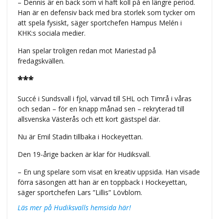
– Dennis är en back som vi haft koll på en längre period.
Han är en defensiv back med bra storlek som tycker om
att spela fysiskt, säger sportchefen Hampus Melén i
KHK:s sociala medier.
Han spelar troligen redan mot Mariestad på
fredagskvällen.
***
Succé i Sundsvall i fjol, värvad till SHL och Timrå i våras
och sedan – för en knapp månad sen – rekryterad till
allsvenska Västerås och ett kort gästspel där.
Nu är Emil Stadin tillbaka i Hockeyettan.
Den 19-årige backen är klar för Hudiksvall.
– En ung spelare som visat en kreativ uppsida. Han visade
förra säsongen att han är en toppback i Hockeyettan,
säger sportchefen Lars ”Lillis” Lövblom.
Läs mer på Hudiksvalls hemsida här!