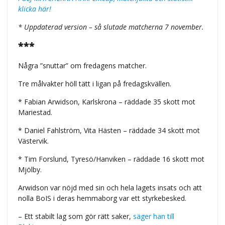
klicka här!
* Uppdaterad version – så slutade matcherna 7 november.
***
Några ”snuttar” om fredagens matcher.
Tre målvakter höll tätt i ligan på fredagskvällen.
* Fabian Arwidson, Karlskrona – räddade 35 skott mot
Mariestad.
* Daniel Fahlström, Vita Hästen – räddade 34 skott mot
Västervik.
* Tim Forslund, Tyresö/Hanviken – räddade 16 skott mot
Mjölby.
Arwidson var nöjd med sin och hela lagets insats och att
nolla BoIS i deras hemmaborg var ett styrkebesked.
– Ett stabilt lag som gör rätt saker,
säger han till