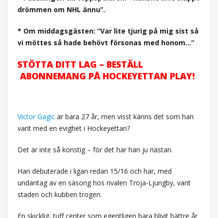
drömmen om NHL ännu”.
* Om middagsgästen: ”Var lite tjurig på mig sist så
vi möttes så hade behövt försonas med honom…”
STÖTTA DITT LAG – BESTÄLL
ABONNEMANG PÅ HOCKEYETTAN PLAY!
Victor Gagic
är bara 27 år, men visst känns det som han
varit med en evighet i Hockeyettan?
Det är inte så konstig – för det har han ju nästan.
Han debuterade i ligan redan 15/16 och har, med
undantag av en säsong hos rivalen Troja-Ljungby, varit
staden och kubben trogen.
En skicklig, tuff center som egentligen bara blivit bättre år