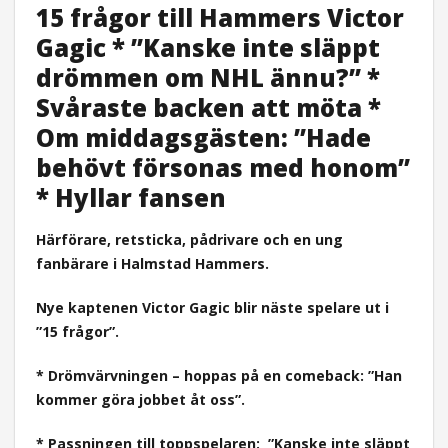
15 frågor till Hammers Victor
Gagic * ”Kanske inte släppt
drömmen om NHL ännu?” *
Svåraste backen att möta *
Om middagsgästen: ”Hade
behövt försonas med honom”
* Hyllar fansen
Härförare, retsticka, pådrivare och en ung
fanbärare i Halmstad Hammers.
Nye kaptenen Victor Gagic blir näste spelare ut i
”15 frågor”.
* Drömvärvningen – hoppas på en comeback: ”Han
kommer göra jobbet åt oss”.
* Passningen till toppspelaren:
”Kanske inte släppt