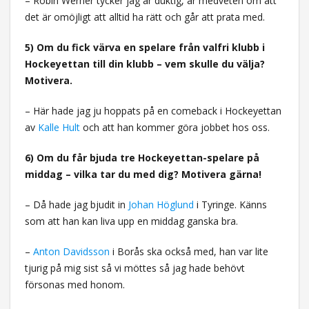
– Robin Werner tycker jag är duktig, är medveten om att
det är omöjligt att alltid ha rätt och går att prata med.
5) Om du fick värva en spelare från valfri klubb i
Hockeyettan till din klubb – vem skulle du välja?
Motivera.
– Här hade jag ju hoppats på en comeback i Hockeyettan
av
Kalle Hult
och att han kommer göra jobbet hos oss.
6) Om du får bjuda tre Hockeyettan-spelare på
middag – vilka tar du med dig? Motivera gärna!
– Då hade jag bjudit in
Johan Höglund
i Tyringe. Känns
som att han kan liva upp en middag ganska bra.
–
Anton Davidsson
i Borås ska också med, han var lite
tjurig på mig sist så vi möttes så jag hade behövt
försonas med honom.