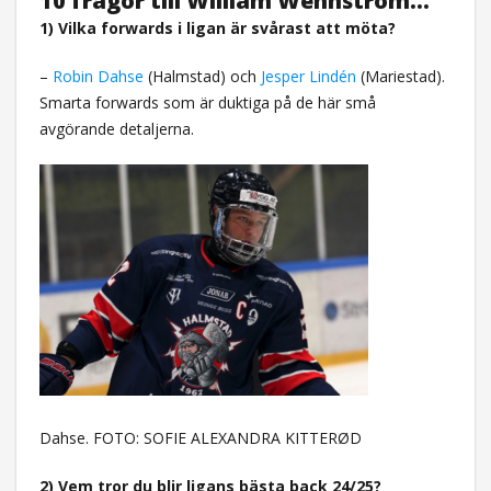
10 frågor till William Wennström…
1) Vilka forwards i ligan är svårast att möta?
–
Robin Dahse
(Halmstad) och
Jesper Lindén
(Mariestad).
Smarta forwards som är duktiga på de här små
avgörande detaljerna.
Dahse. FOTO: SOFIE ALEXANDRA KITTERØD
2) Vem tror du blir ligans bästa back 24/25?