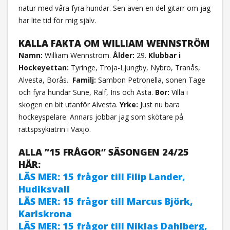
natur med våra fyra hundar. Sen även en del gitarr om jag
har lite tid för mig själv.
KALLA FAKTA OM WILLIAM WENNSTRÖM
Namn:
William Wennström.
Ålder:
29.
Klubbar i
Hockeyettan:
Tyringe, Troja-Ljungby, Nybro, Tranås,
Alvesta, Borås.
Familj:
Sambon Petronella, sonen Tage
och fyra hundar Sune, Ralf, Iris och Asta.
Bor:
Villa i
skogen en bit utanför Alvesta.
Yrke:
Just nu bara
hockeyspelare. Annars jobbar jag som skötare på
rättspsykiatrin i Växjö.
ALLA ”15 FRÅGOR” SÄSONGEN 24/25
HÄR:
LÄS MER: 15 frågor till Filip Lander,
Hudiksvall
LÄS MER: 15 frågor till Marcus Björk,
Karlskrona
LÄS MER: 15 frågor till Niklas Dahlberg,