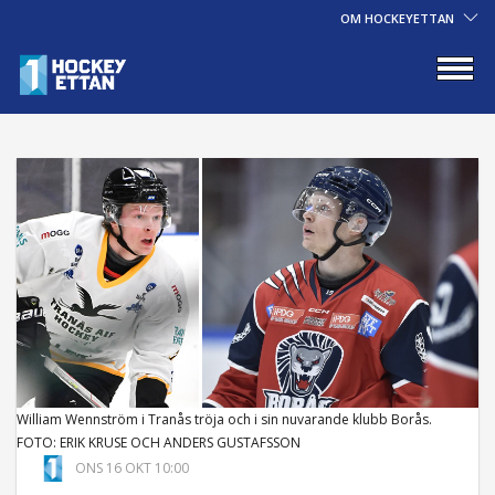
OM HOCKEYETTAN
William Wennström i Tranås tröja och i sin nuvarande klubb Borås.
FOTO: ERIK KRUSE OCH ANDERS GUSTAFSSON
ONS 16 OKT 10:00