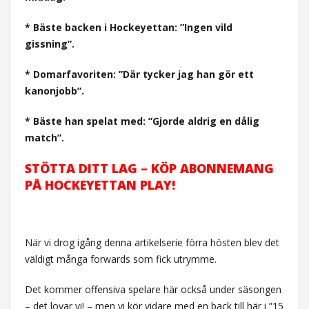
* Bäste backen i Hockeyettan: ”Ingen vild
gissning”.
* Domarfavoriten: ”Där tycker jag han gör ett
kanonjobb”.
* Bäste han spelat med: ”Gjorde aldrig en dålig
match”.
STÖTTA DITT LAG – KÖP ABONNEMANG
PÅ HOCKEYETTAN PLAY!
När vi drog igång denna artikelserie förra hösten blev det
väldigt många forwards som fick utrymme.
Det kommer offensiva spelare här också under säsongen
– det lovar vi! – men vi kör vidare med en back till här i ”15