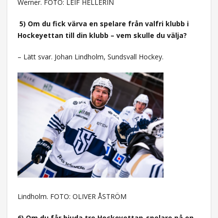
Werner. FOTO: LEIF HELLERIN
5) Om du fick värva en spelare från valfri klubb i
Hockeyettan till din klubb – vem skulle du välja?
– Lätt svar. Johan Lindholm, Sundsvall Hockey.
Lindholm. FOTO: OLIVER ÅSTRÖM
6) Om du får bjuda tre Hockeyettan-spelare på en