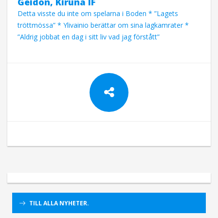
Geidon, Kiruna IF
Detta visste du inte om spelarna i Boden * ”Lagets
tröttmössa” * Ylivainio berättar om sina lagkamrater *
”Aldrig jobbat en dag i sitt liv vad jag förstått”
TILL ALLA NYHETER.