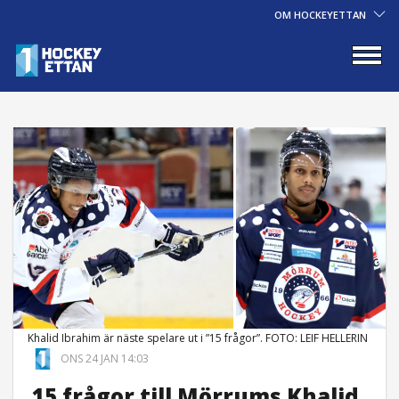
OM HOCKEYETTAN
Khalid Ibrahim är näste spelare ut i ”15 frågor”. FOTO: LEIF HELLERIN
ONS 24 JAN 14:03
15 frågor till Mörrums Khalid