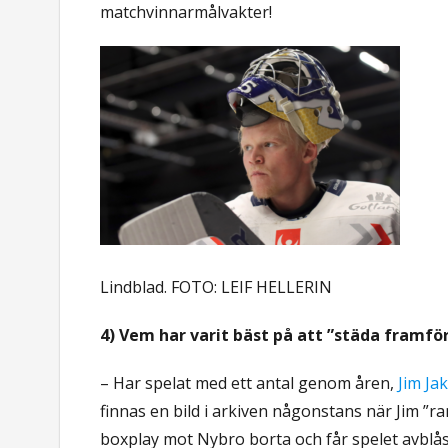
matchvinnarmålvakter!
Lindblad. FOTO: LEIF HELLERIN
4) Vem har varit bäst på att ”städa framför
– Har spelat med ett antal genom åren,
Jim Ja
finnas en bild i arkiven någonstans när Jim ”r
boxplay mot Nybro borta och får spelet avblå