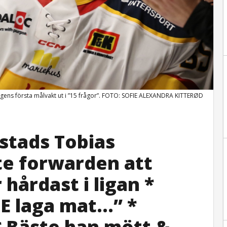
gens första målvakt ut i ”15 frågor”. FOTO: SOFIE ALEXANDRA KITTERØD
estads Tobias
te forwarden att
hårdast i ligan *
TE laga mat…” *
* Bäste han mött &