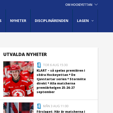
OM HOCKEYETTAN
S
NYHETER
DISCIPLINÄRENDEN
LAGEN
UTVALDA NYHETER
TOR 6 AUG 15:30
KLART – så spelas premiären i
södra Hockeyettan * De
tjuvstartar serien * Stormöte
direkt * Alla matcherna
premiärhelgen 25-26-27
september
MÅN 3 AUG 11:00
Förslaget: Här är matcherna i