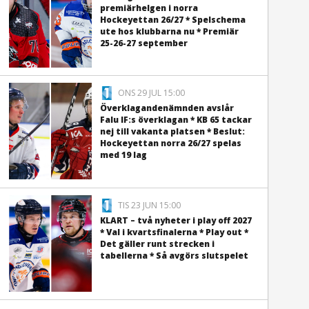
premiärhelgen i norra
Hockeyettan 26/27 * Spelschema
ute hos klubbarna nu * Premiär
25-26-27 september
ONS 29 JUL 15:00
Överklagandenämnden avslår
Falu IF:s överklagan * KB 65 tackar
nej till vakanta platsen * Beslut:
Hockeyettan norra 26/27 spelas
med 19 lag
TIS 23 JUN 15:00
KLART – två nyheter i play off 2027
* Val i kvartsfinalerna * Play out *
Det gäller runt strecken i
tabellerna * Så avgörs slutspelet