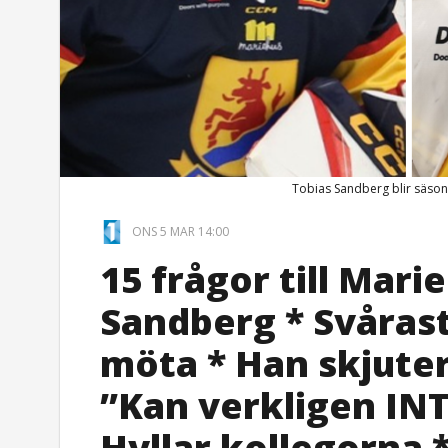
Tobias Sandberg blir säson
ONS 5 MAR 14:00
15 frågor till Mari
Sandberg * Svåras
möta * Han skjuter 
”Kan verkligen IN
Hyllar kollegorna 