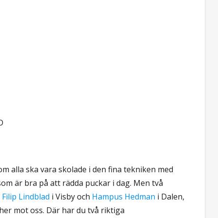
D
m alla ska vara skolade i den fina tekniken med
som är bra på att rädda puckar i dag. Men två
å
Filip Lindblad
i Visby och
Hampus Hedman
i Dalen,
er mot oss. Där har du två riktiga