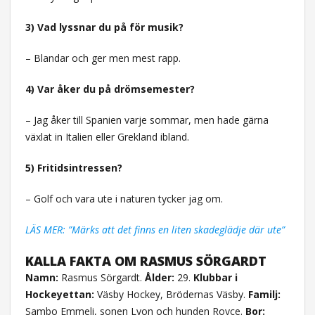
3) Vad lyssnar du på för musik?
– Blandar och ger men mest rapp.
4) Var åker du på drömsemester?
– Jag åker till Spanien varje sommar, men hade gärna
växlat in Italien eller Grekland ibland.
5) Fritidsintressen?
– Golf och vara ute i naturen tycker jag om.
LÄS MER: ”Märks att det finns en liten skadeglädje där ute”
KALLA FAKTA OM RASMUS SÖRGARDT
Namn:
Rasmus Sörgardt.
Ålder:
29.
Klubbar i
Hockeyettan:
Väsby Hockey, Brödernas Väsby.
Familj:
Sambo Emmeli, sonen Lyon och hunden Royce.
Bor: