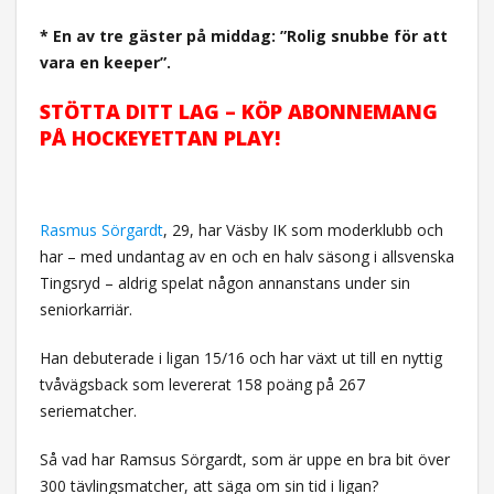
* En av tre gäster på middag: ”Rolig snubbe för att
vara en keeper”.
STÖTTA DITT LAG – KÖP ABONNEMANG
PÅ HOCKEYETTAN PLAY!
Rasmus Sörgardt
, 29, har Väsby IK som moderklubb och
har – med undantag av en och en halv säsong i allsvenska
Tingsryd – aldrig spelat någon annanstans under sin
seniorkarriär.
Han debuterade i ligan 15/16 och har växt ut till en nyttig
tvåvägsback som levererat 158 poäng på 267
seriematcher.
Så vad har Ramsus Sörgardt, som är uppe en bra bit över
300 tävlingsmatcher, att säga om sin tid i ligan?