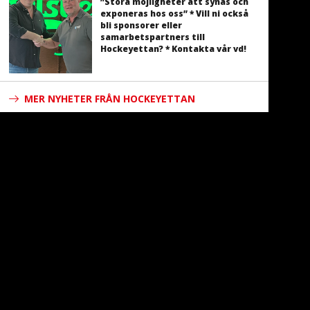
”Stora möjligheter att synas och
exponeras hos oss” * Vill ni också
bli sponsorer eller
samarbetspartners till
Hockeyettan? * Kontakta vår vd!
MER NYHETER FRÅN HOCKEYETTAN