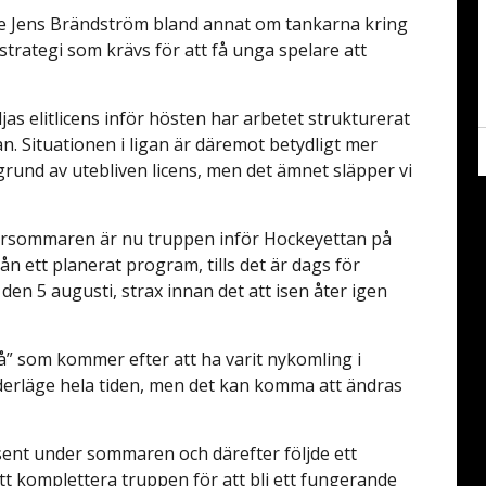
are Jens Brändström bland annat om tankarna kring
trategi som krävs för att få unga spelare att
jas elitlicens inför hösten har arbetet strukturerat
n. Situationen i ligan är däremot betydligt mer
 grund av utebliven licens, men det ämnet släpper vi
försommaren är nu truppen inför Hockeyettan på
n ett planerat program, tills det är dags för
 den 5 augusti, strax innan det att isen åter igen
två” som kommer efter att ha varit nykomling i
nderläge hela tiden, men det kan komma att ändras
.
sent under sommaren och därefter följde ett
att komplettera truppen för att bli ett fungerande