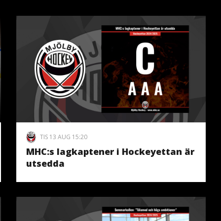
TIS 13 AUG 15:20
MHC:s lagkaptener i Hockeyettan är
utsedda