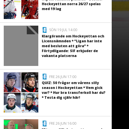
Hockeyettan norra 26/27 spelas
med 19 lag
SÖN 19 JUL 14:00
Klargörande om Hockeyettan och
Licensnämnden * ”Ligan har inte
med besluten att göra” *
Förtydligande: SIF erbjuder de
vakanta platserna
FRE 26 JUN 17:00
QUIZ: 50 frågor om vårens silly
season i Hockeyettan * Vem gick
var? * Hur bra transferkoll har du?
* Testa dig själv här!
FRE 26 JUN 16:00