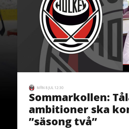
MÅN 8 JUL 12:30
Sommarkollen: Tå
ambitioner ska ko
”säsong två”