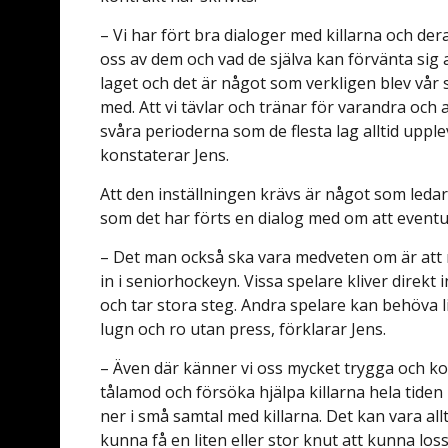
– Vi har fört bra dialoger med killarna och de
oss av dem och vad de själva kan förvänta sig 
laget och det är något som verkligen blev vår st
med. Att vi tävlar och tränar för varandra och at
svåra perioderna som de flesta lag alltid uppl
konstaterar Jens.
Att den inställningen krävs är något som leda
som det har förts en dialog med om att eventu
– Det man också ska vara medveten om är att m
in i seniorhockeyn. Vissa spelare kliver direkt 
och tar stora steg. Andra spelare kan behöva li
lugn och ro utan press, förklarar Jens.
– Även där känner vi oss mycket trygga och k
tålamod och försöka hjälpa killarna hela tiden i
ner i små samtal med killarna. Det kan vara all
kunna få en liten eller stor knut att kunna loss