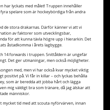
gen har lyckats med målet! Truppen innehåller
 fyra spelare som är hockeybördiga från andra
d de stora drakarnas. Därför känner vi att vi
ation av faktorer som utvecklingsbar,
nda för att kunna tävla högre upp i hierarkin. Det
ckats åstadkomma i årets lagbygge.
ch 14 forwards i truppen. Snittåldern är ungefär
gt ungt. Det ger utmaningar, men också möjligheter.
äsongen med, men vi har också kvar mycket viktig
igt positivt på. Vi får in killar – och lyckas behålla
ey, som är beredda att jobba hårt och lägga
även mig väldigt bra som tränare, då jag älskar att
ktade människor.
t mycket tid med att scouta nyförvärven, innan