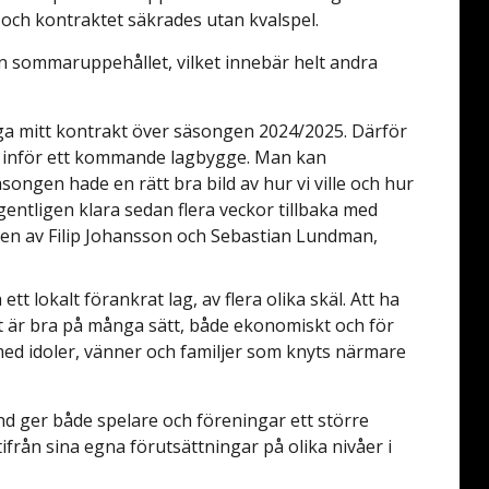
n och kontraktet säkrades utan kvalspel.
n sommaruppehållet, vilket innebär helt andra
änga mitt kontrakt över säsongen 2024/2025. Därför
ng inför ett kommande lagbygge. Man kan
äsongen hade en rätt bra bild av hur vi ville och hur
gentligen klara sedan flera veckor tillbaka med
onen av Filip Johansson och Sebastian Lundman,
t lokalt förankrat lag, av flera olika skäl. Att ha
et är bra på många sätt, både ekonomiskt och för
med idoler, vänner och familjer som knyts närmare
and ger både spelare och föreningar ett större
från sina egna förutsättningar på olika nivåer i