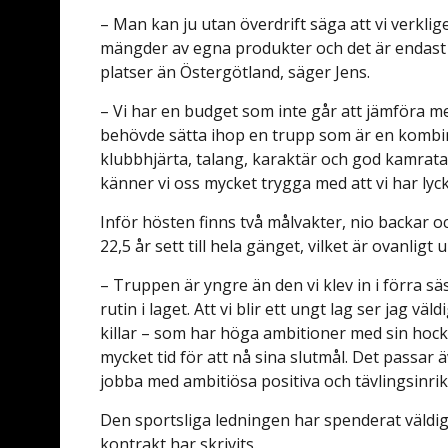
– Man kan ju utan överdrift säga att vi verkli
mängder av egna produkter och det är endast
platser än Östergötland, säger Jens.
– Vi har en budget som inte går att jämföra me
behövde sätta ihop en trupp som är en kombin
klubbhjärta, talang, karaktär och god kamrata
känner vi oss mycket trygga med att vi har ly
Inför hösten finns två målvakter, nio backar o
22,5 år sett till hela gänget, vilket är ovanli
– Truppen är yngre än den vi klev in i förra s
rutin i laget. Att vi blir ett ungt lag ser jag väld
killar – som har höga ambitioner med sin hock
mycket tid för att nå sina slutmål. Det passar 
jobba med ambitiösa positiva och tävlingsinri
Den sportsliga ledningen har spenderat väldig
kontrakt har skrivits.