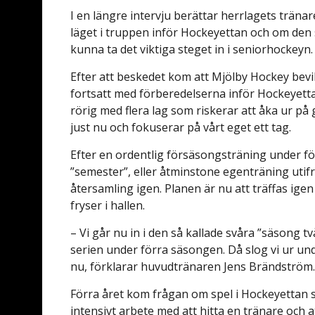
I en längre intervju berättar herrlagets trän
läget i truppen inför Hockeyettan och om den s
kunna ta det viktiga steget in i seniorhockeyn.
Efter att beskedet kom att Mjölby Hockey bevil
fortsatt med förberedelserna inför Hockeyetta
rörig med flera lag som riskerar att åka ur på
just nu och fokuserar på vårt eget ett tag.
Efter en ordentlig försäsongsträning under 
”semester”, eller åtminstone egenträning utifrå
återsamling igen. Planen är nu att träffas igen
fryser i hallen.
– Vi går nu in i den så kallade svåra ”säsong 
serien under förra säsongen. Då slog vi ur u
nu, förklarar huvudtränaren Jens Brändström
Förra året kom frågan om spel i Hockeyettan 
intensivt arbete med att hitta en tränare och 