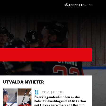
VÄLJ ANNAT LAG
UTVALDA NYHETER
ONS 29 JUL 15:00
Överklagandenämnden avslår
Falu IF:s överklagan * KB 65 tackar
nej till vakanta platsen * Beslut: