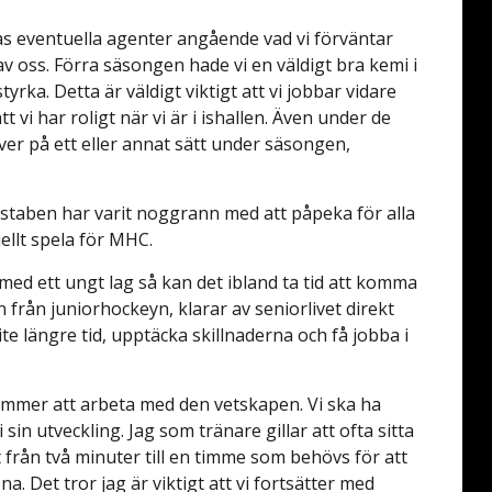
ras eventuella agenter angående vad vi förväntar
av oss. Förra säsongen hade vi en väldigt bra kemi i
yrka. Detta är väldigt viktigt att vi jobbar vidare
t vi har roligt när vi är i ishallen. Även under de
ever på ett eller annat sätt under säsongen,
rstaben har varit noggrann med att påpeka för alla
ellt spela för MHC.
ed ett ungt lag så kan det ibland ta tid att komma
in från juniorhockeyn, klarar av seniorlivet direkt
te längre tid, upptäcka skillnaderna och få jobba i
ommer att arbeta med den vetskapen. Vi ska ha
 sin utveckling. Jag som tränare gillar att ofta sitta
t från två minuter till en timme som behövs för att
na. Det tror jag är viktigt att vi fortsätter med