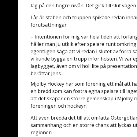
lag på den högre nivån. Det gick till slut väge
I år är staben och truppen spikade redan inna
förutsättningar.
– Intentionen för mig var hela tiden att förl
håller man ju utkik efter spelare runt omkri
egentligen säga att vi redan i slutet av förra s
vi kunde bygga en trupp inför hösten. Vi var e
lagbygget, även om vi höll lite på presentati
berättar Jens.
Mjölby Hockey har som förening ett mål att ha et
en bredd som kan fostra egna spelare till lag
att det skapar en större gemenskap i Mjölby 
föreningen och hockeyn.
Att även bredda det till att omfatta Östergötl
sammanhang och en större chans att lyckas uti
regionen.