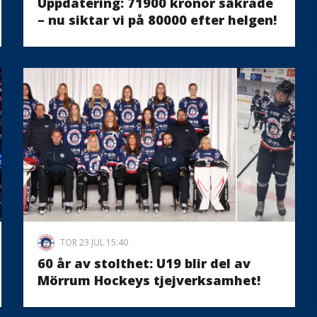
Uppdatering: 71900 kronor säkrade
– nu siktar vi på 80000 efter helgen!
TOR 23 JUL 15:40
60 år av stolthet: U19 blir del av
Mörrum Hockeys tjejverksamhet!