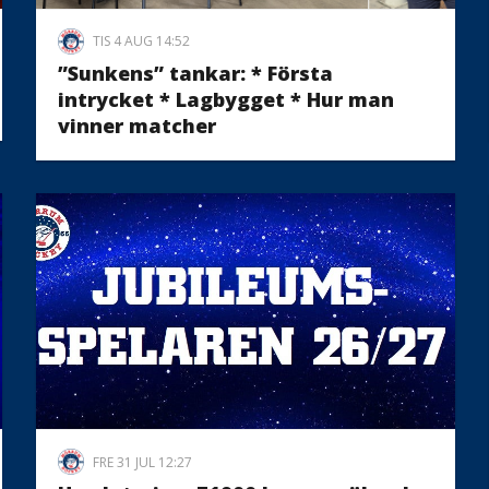
TIS 4 AUG 14:52
”Sunkens” tankar: * Första
intrycket * Lagbygget * Hur man
vinner matcher
FRE 31 JUL 12:27