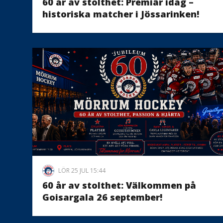
60 år av stolthet: Premiär idag –
historiska matcher i Jössarinken!
LÖR 25 JUL 15:44
60 år av stolthet: Välkommen på
Goisargala 26 september!