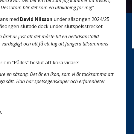
ara kvar. Det blir en roll som jag kommer att trivas i,
 Dessutom blir det som en utbildning för mig”.
mmans med
David Nilsson
under säsongen 2024/25
rssäsongen slutade dock under slutspelsstrecket.
ret är just att det måste till en heltidsanställd
t vardagligt och att få ett lag att fungera tillsammans
 om ”Pålles” beslut att köra vidare:
igare en säsong. Det är en ikon, som vi är tacksamma att
nga sätt. Han har spetsegenskaper och erfarenheter
o.