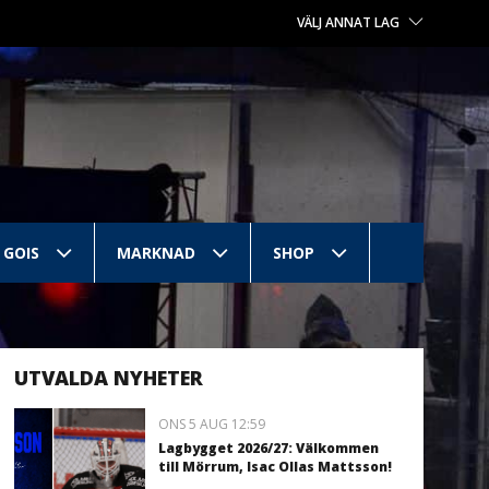
VÄLJ ANNAT LAG
 GOIS
MARKNAD
SHOP
UTVALDA NYHETER
ONS 5 AUG 12:59
Lagbygget 2026/27: Välkommen
till Mörrum, Isac Ollas Mattsson!