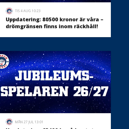
TIS 4 AUG 10:23
Uppdatering: 80500 kronor är våra –
drömgränsen finns inom räckhåll!
MÅN 27 JUL 13:01