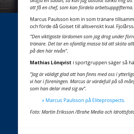
skaffa en sådan, så kan jag absolut tänka mig att v
att få en chef, som kan fördela arbetsuppgifterna.
Marcus Paulsson kom in som tränare tillsa
och förde då Goiset till allsvenskt kval. Fjolå
”Den viktigaste lärdomen som jag drog under förra å
tränare. Det tar en ofantlig massa tid att sköta all
på den här nivån”.
Mathias Lönqvist
i sportgruppen säger så här
”Jag är väldigt glad att han finns med oss i ytterl
vi har i föreningen. Marcus är värdefull på så må
som han delar med sig av”.
» Marcus Paulsson på Eliteprospects.
Foto: Martin Eriksson /Brahe Media och Idrottsfot