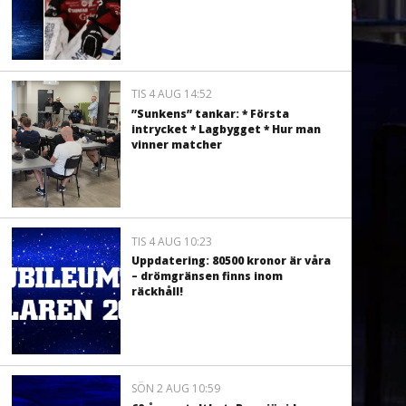
TIS 4 AUG 14:52
”Sunkens” tankar: * Första
intrycket * Lagbygget * Hur man
vinner matcher
TIS 4 AUG 10:23
Uppdatering: 80500 kronor är våra
– drömgränsen finns inom
räckhåll!
SÖN 2 AUG 10:59