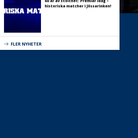
60 år av stolthet: Premiär idag –
historiska matcher i Jössarinken!
FLER NYHETER