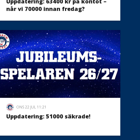
Uppdatering: 63400 kr på kontot –
når vi 70000 innan fredag?
ONS 22 JUL 11:21
Uppdatering: 51000 säkrade!