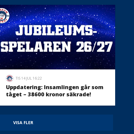
TIS 14 JUL 16:22
Uppdatering: Insamlingen går som
tåget – 38600 kronor säkrade!
VISA FLER