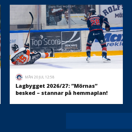
MÅN 20 JUL 12:58
Lagbygget 2026/27: ”Mörnas”
besked – stannar på hemmaplan!