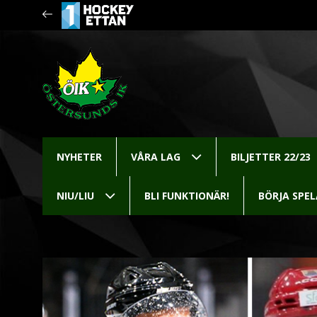
NYHETER
VÅRA LAG
BILJETTER 22/23
NIU/LIU
BLI FUNKTIONÄR!
BÖRJA SPE