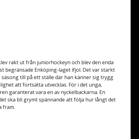
 klev rakt ut från juniorhockeyn och blev den enda
rst begränsade Enköping-laget ifjol. Det var starkt
 säsong till på ett ställe där han känner sig trygg
ghet att fortsätta utvecklas. För i det unga,
n garanterat vara en av nyckelbackarna. En
det ska bli grymt spännande att följa hur långt det
a fram.