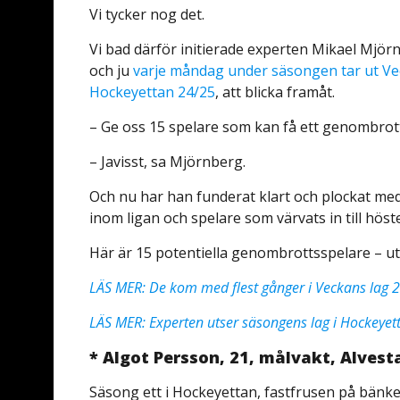
Vi tycker nog det.
Vi bad därför initierade experten Mikael Mjörn
och ju
varje måndag under säsongen tar ut Ve
Hockeyettan 24/25
, att blicka framåt.
– Ge oss 15 spelare som kan få ett genombrott,
– Javisst, sa Mjörnberg.
Och nu har han funderat klart och plockat med 
inom ligan och spelare som värvats in till höst
Här är 15 potentiella genombrottsspelare – u
LÄS MER: De kom med flest gånger i Veckans lag 
LÄS MER: Experten utser säsongens lag i Hockeye
* Algot Persson, 21, målvakt, Alvest
Säsong ett i Hockeyettan, fastfrusen på bänken