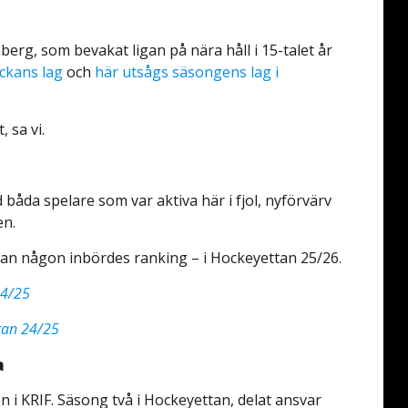
berg, som bevakat ligan på nära håll i 15-talet år
ckans lag
och
här utsågs säsongens lag i
 sa vi.
båda spelare som var aktiva här i fjol, nyförvärv
en.
tan någon inbördes ranking – i Hockeyettan 25/26.
24/25
ttan 24/25
a
 i KRIF. Säsong två i Hockeyettan, delat ansvar