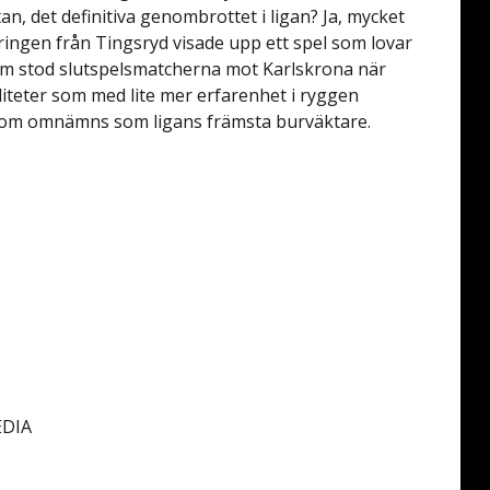
n, det definitiva genombrottet i ligan? Ja, mycket
-åringen från Tingsryd visade upp ett spel som lovar
m stod slutspelsmatcherna mot Karlskrona när
liteter som med lite mer erfarenhet i ryggen
 som omnämns som ligans främsta burväktare.
EDIA