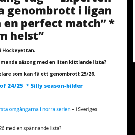
la genombrott i ligan
m en perfect match” *
m helst”
 i Hockeyettan.
mande säsong med en liten kittlande lista?
pelare som kan få ett genombrott 25/26.
 of 24/25 * Silly season-bilder
örsta omgångarna i norra serien
– i Sveriges
5/26 med en spännande lista?