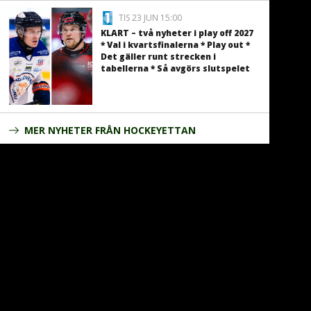
TIS 23 JUN 15:00
KLART – två nyheter i play off 2027
* Val i kvartsfinalerna * Play out *
Det gäller runt strecken i
tabellerna * Så avgörs slutspelet
MER NYHETER FRÅN HOCKEYETTAN