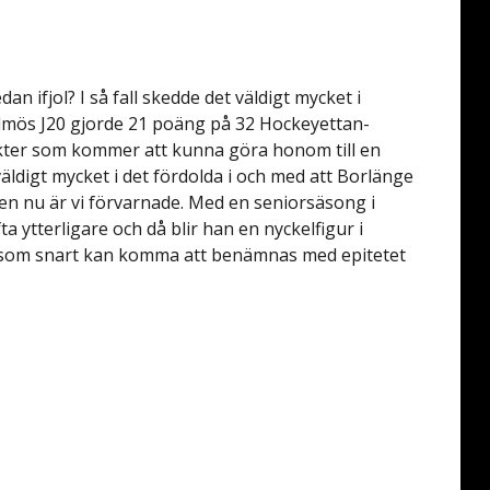
n ifjol? I så fall skedde det väldigt mycket i
mös J20 gjorde 21 poäng på 32 Hockeyettan-
akter som kommer att kunna göra honom till en
 väldigt mycket i det fördolda i och med att Borlänge
en nu är vi förvarnade. Med en seniorsäsong i
a ytterligare och då blir han en nyckelfigur i
e som snart kan komma att benämnas med epitetet