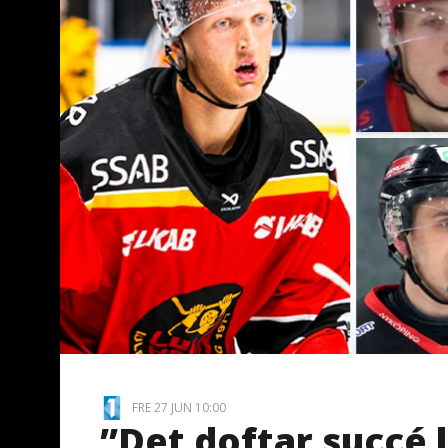
FRE 27 JUN 10:00
”Det doftar succé 