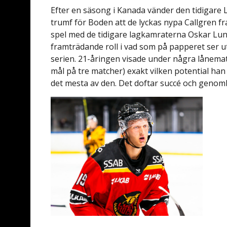
Efter en säsong i Kanada vänder den tidigare Lu
trumf för Boden att de lyckas nypa Callgren fr
spel med de tidigare lagkamraterna Oskar Lund
framträdande roll i vad som på papperet ser ut 
serien. 21-åringen visade under några lånemat
mål på tre matcher) exakt vilken potential ha
det mesta av den. Det doftar succé och genomb