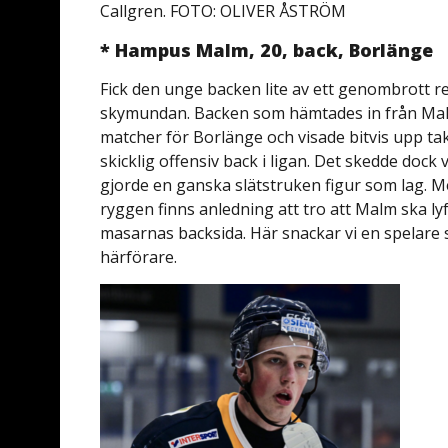
Callgren. FOTO: OLIVER ÅSTRÖM
* Hampus Malm, 20, back, Borlänge
Fick den unge backen lite av ett genombrott reda
skymundan. Backen som hämtades in från Mal
matcher för Borlänge och visade bitvis upp t
skicklig offensiv back i ligan. Det skedde dock
gjorde en ganska slätstruken figur som lag. M
ryggen finns anledning att tro att Malm ska lyft
masarnas backsida. Här snackar vi en spelar
härförare.