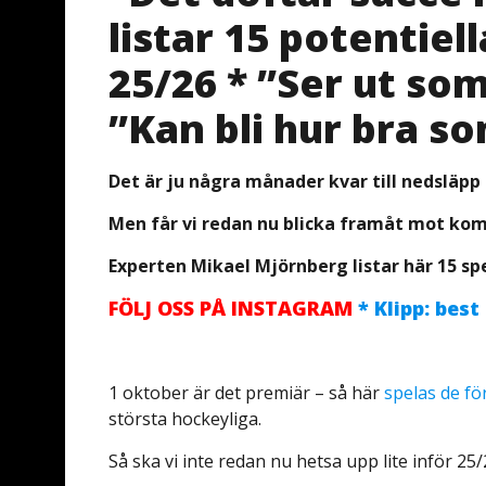
listar 15 potentiel
25/26 * ”Ser ut so
”Kan bli hur bra so
Det är ju några månader kvar till nedsläpp
Men får vi redan nu blicka framåt mot kom
Experten Mikael Mjörnberg listar här 15 s
FÖLJ OSS PÅ INSTAGRAM
* Klipp: best
1 oktober är det premiär – så här
spelas de f
största hockeyliga.
Så ska vi inte redan nu hetsa upp lite inför 2