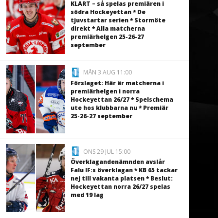
KLART – så spelas premiären i
södra Hockeyettan * De
tjuvstartar serien * Stormöte
direkt * Alla matcherna
premiärhelgen 25-26-27
september
MÅN 3 AUG 11:00
Förslaget: Här är matcherna i
premiärhelgen i norra
Hockeyettan 26/27 * Spelschema
ute hos klubbarna nu * Premiär
25-26-27 september
ONS 29 JUL 15:00
Överklagandenämnden avslår
Falu IF:s överklagan * KB 65 tackar
nej till vakanta platsen * Beslut:
Hockeyettan norra 26/27 spelas
med 19 lag