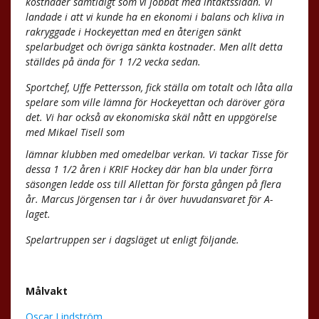
kostnader samtidigt som vi jobbat med intäktssidan. Vi
landade i att vi kunde ha en ekonomi i balans och kliva in
rakryggade i Hockeyettan med en återigen sänkt
spelarbudget och övriga sänkta kostnader. Men allt detta
ställdes på ända för 1 1/2 vecka sedan.
Sportchef, Uffe Pettersson, fick ställa om totalt och låta alla
spelare som ville lämna för Hockeyettan och däröver göra
det. Vi har också av ekonomiska skäl nått en uppgörelse
med Mikael Tisell som
lämnar klubben med omedelbar verkan. Vi tackar Tisse för
dessa 1 1/2 åren i KRIF Hockey där han bla under förra
säsongen ledde oss till Allettan för första gången på flera
år. Marcus Jörgensen tar i år över huvudansvaret för A-
laget.
Spelartruppen ser i dagsläget ut enligt följande.
Målvakt
Oscar Lindström