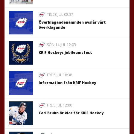
TIS 23 JUL 08:37
Överklagandenämnden avslår vårt
överklagande
SÖN 14 JUL 12:03
KRIF Hockeys jubileumsfest
FRE 5 JUL 18:38
Information från KRIF Hockey
FRE 5 JUL 12:00
Carl Bruhn är klar för KRIF Hockey