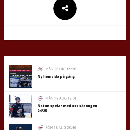
MÅN 28 OKT 09:26
Ny hemsida på gång
MÅN 19 AUG 12:01
Notan spelar med oss säsongen
24/25
SÖN 18 AUG 20:46