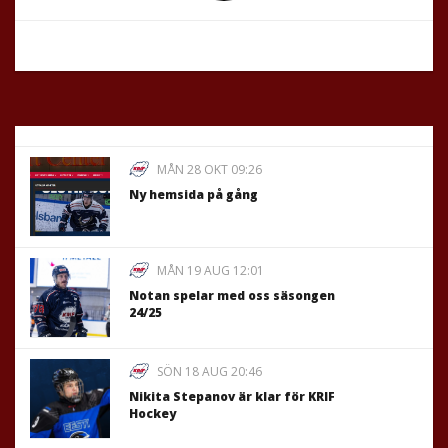
MÅN 28 OKT 09:26
Ny hemsida på gång
MÅN 19 AUG 12:01
Notan spelar med oss säsongen
24/25
SÖN 18 AUG 20:46
Nikita Stepanov är klar för KRIF
Hockey