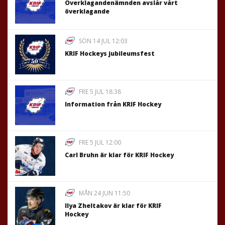
Överklagandenämnden avslår vårt
överklagande
SÖN 14 JUL 12:03
KRIF Hockeys jubileumsfest
FRE 5 JUL 18:38
Information från KRIF Hockey
FRE 5 JUL 12:00
Carl Bruhn är klar för KRIF Hockey
MÅN 24 JUN 11:50
Ilya Zheltakov är klar för KRIF
Hockey