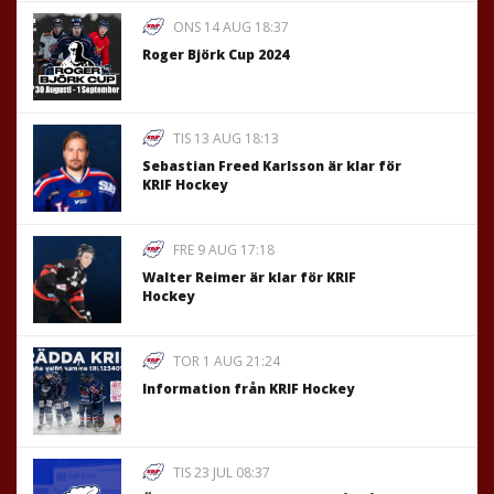
ONS 14 AUG 18:37
Roger Björk Cup 2024
TIS 13 AUG 18:13
Sebastian Freed Karlsson är klar för
KRIF Hockey
FRE 9 AUG 17:18
Walter Reimer är klar för KRIF
Hockey
TOR 1 AUG 21:24
Information från KRIF Hockey
TIS 23 JUL 08:37