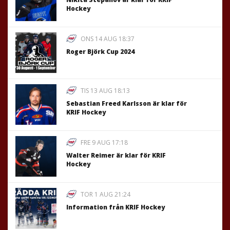
Hockey
ONS 14 AUG 18:37
Roger Björk Cup 2024
TIS 13 AUG 18:13
Sebastian Freed Karlsson är klar för
KRIF Hockey
FRE 9 AUG 17:18
Walter Reimer är klar för KRIF
Hockey
TOR 1 AUG 21:24
Information från KRIF Hockey