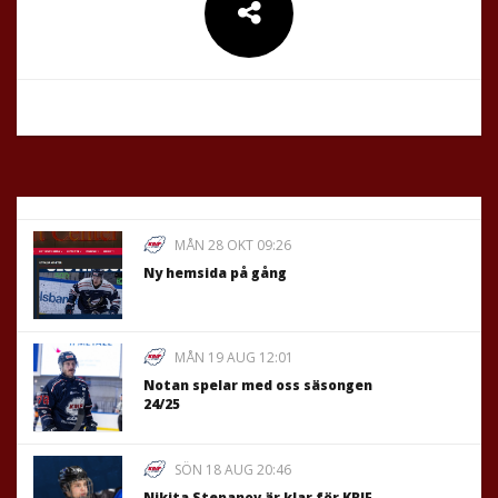
MÅN 28 OKT 09:26
Ny hemsida på gång
MÅN 19 AUG 12:01
Notan spelar med oss säsongen
24/25
SÖN 18 AUG 20:46
Nikita Stepanov är klar för KRIF