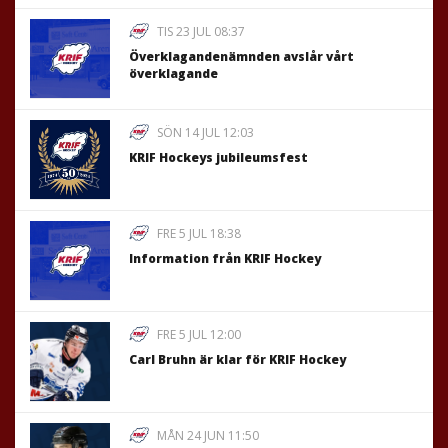
TIS 23 JUL 08:37
Överklagandenämnden avslår vårt
överklagande
SÖN 14 JUL 12:03
KRIF Hockeys jubileumsfest
FRE 5 JUL 18:38
Information från KRIF Hockey
FRE 5 JUL 12:00
Carl Bruhn är klar för KRIF Hockey
MÅN 24 JUN 11:50