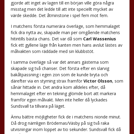
gjorde att inget av lagen till en början ville göra några
misstag men det ledde till att inte speciellt mycket av
värde skedde. Det åtminstone i spel fem mot fem.
I matchens första numerära överläge, som hemmalaget
fick dra nytta av, skapade man per omgående matchens
hitintills bästa chans. Det var då som
Carl Wassenius
fick ett gyllene läge från kanten men hans avslut lästes av
målvakten som räddade med sin klubbstöt.
I samma överläge så var det annars gästerna som
skapade sig två chanser. Det första efter en slarvig
bakåtpassning i egen zon som de kunde bryta och
därefter via en styrning strax framför
Victor Olsson
, som
sånär hittade in. Det andra kom alldeles efter, då
hemmalaget efter en tekning glömde bort att markera
framför egen målvakt. Men inte heller då lyckades
Sundsvall ta tillvara på läget.
Ännu bättre möjligheter fick de i matchens nionde minut.
Då drog nämligen Brödernas/Väsby på sig två raka
utvisningar inom loppet av tio sekunder. Sundsvall fick då