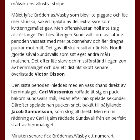
målvaktens vänstra stolpe.
Målet lyfte Brödernas/Väsby som blev lite piggare och lite
mer sturska, säkert hjälpta av det extra syre som
kvitteringsmålet gav. Men offensivlustan höll inte i sig
alltför länge. Det blev återigen Sundsvall som avslutade
perioden vassast med mer puckinnehav och fler dragna
puckar mot mål. Det gav till slut resultat när Nils Nordh
gjorde såväl Sundsvalls som sitt eget andra mål i
matchen. Det efter lite slarv och missförstånd i egen zon
av hemmalaget och där ett distinkt skott senare
överlistade
Victor Olsson
.
Den sista perioden inleddes med en vass chans direkt av
hemmalaget.
Carl Wassenius
roffade åt sig en puck
bakom Sundsvalls mål, redan efter nio spelade sekunder.
Därefter spelade han pucken snett bakåt till påfyllande
Jacob Samuelsson
, som slog till direkt. Men en fin
räddning av Carl Hjälm räddade Sundsvall från en perfekt
start av hemmalaget.
Minuten senare fick Brödernas/Väsby ett numerärt