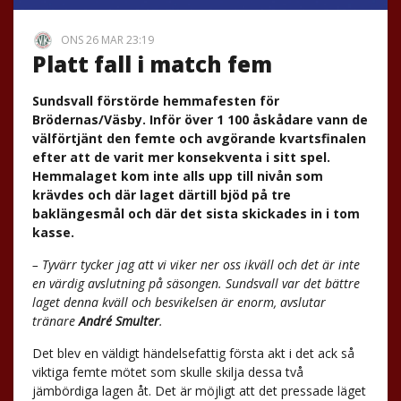
ONS 26 MAR 23:19
Platt fall i match fem
Sundsvall förstörde hemmafesten för
Brödernas/Väsby. Inför över 1 100 åskådare vann de
välförtjänt den femte och avgörande kvartsfinalen
efter att de varit mer konsekventa i sitt spel.
Hemmalaget kom inte alls upp till nivån som
krävdes och där laget därtill bjöd på tre
baklängesmål och där det sista skickades in i tom
kasse.
–
Tyvärr tycker jag att vi viker ner oss ikväll och det är inte
en värdig avslutning på säsongen. Sundsvall var det bättre
laget denna kväll och besvikelsen är enorm, avslutar
tränare
André Smulter
.
Det blev en väldigt händelsefattig första akt i det ack så
viktiga femte mötet som skulle skilja dessa två
jämbördiga lagen åt. Det är möjligt att det pressade läget