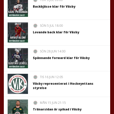
Backbjässe klar för Väsby
SÖN 5 JUL 18:00
Lovande back klar för Väsby
SÖN 28 JUN 14:00
Spännande forward klar för Väsby
TIS 16 JUN 12:05
Väsby representerat i Hockeyettans
styrelse
MÅN 15 JUN 21:15
Tränarsidan är spikad i Väsby