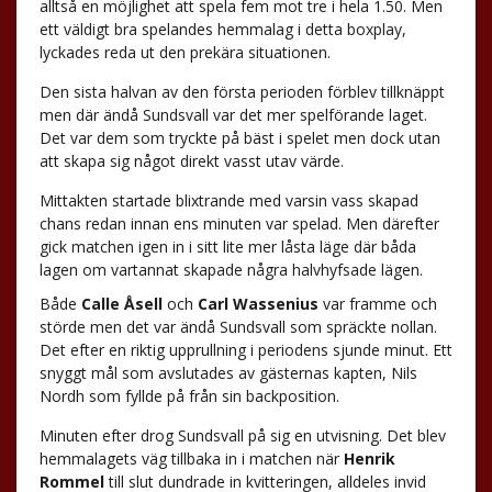
alltså en möjlighet att spela fem mot tre i hela 1.50. Men
ett väldigt bra spelandes hemmalag i detta boxplay,
lyckades reda ut den prekära situationen.
Den sista halvan av den första perioden förblev tillknäppt
men där ändå Sundsvall var det mer spelförande laget.
Det var dem som tryckte på bäst i spelet men dock utan
att skapa sig något direkt vasst utav värde.
Mittakten startade blixtrande med varsin vass skapad
chans redan innan ens minuten var spelad. Men därefter
gick matchen igen in i sitt lite mer låsta läge där båda
lagen om vartannat skapade några halvhyfsade lägen.
Både
Calle Åsell
och
Carl Wassenius
var framme och
störde men det var ändå Sundsvall som spräckte nollan.
Det efter en riktig upprullning i periodens sjunde minut. Ett
snyggt mål som avslutades av gästernas kapten, Nils
Nordh som fyllde på från sin backposition.
Minuten efter drog Sundsvall på sig en utvisning. Det blev
hemmalagets väg tillbaka in i matchen när
Henrik
Rommel
till slut dundrade in kvitteringen, alldeles invid