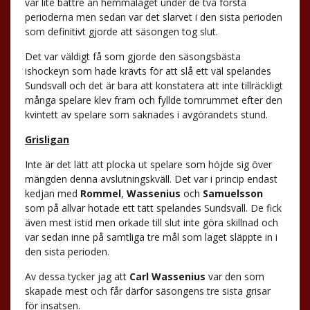
var lite bättre än hemmalaget under de två första
perioderna men sedan var det slarvet i den sista perioden
som definitivt gjorde att säsongen tog slut.
Det var väldigt få som gjorde den säsongsbästa
ishockeyn som hade krävts för att slå ett väl spelandes
Sundsvall och det är bara att konstatera att inte tillräckligt
många spelare klev fram och fyllde tomrummet efter den
kvintett av spelare som saknades i avgörandets stund.
Grisligan
Inte är det lätt att plocka ut spelare som höjde sig över
mängden denna avslutningskväll. Det var i princip endast
kedjan med
Rommel
,
Wassenius
och
Samuelsson
som på allvar hotade ett tätt spelandes Sundsvall. De fick
även mest istid men orkade till slut inte göra skillnad och
var sedan inne på samtliga tre mål som laget släppte in i
den sista perioden.
Av dessa tycker jag att
Carl Wassenius
var den som
skapade mest och får därför säsongens tre sista grisar
för insatsen.