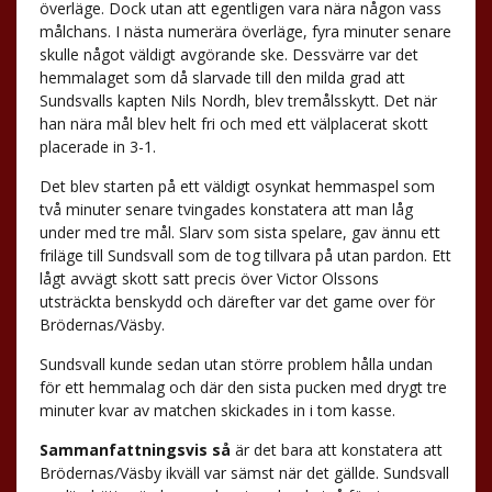
överläge. Dock utan att egentligen vara nära någon vass
målchans. I nästa numerära överläge, fyra minuter senare
skulle något väldigt avgörande ske. Dessvärre var det
hemmalaget som då slarvade till den milda grad att
Sundsvalls kapten Nils Nordh, blev tremålsskytt. Det när
han nära mål blev helt fri och med ett välplacerat skott
placerade in 3-1.
Det blev starten på ett väldigt osynkat hemmaspel som
två minuter senare tvingades konstatera att man låg
under med tre mål. Slarv som sista spelare, gav ännu ett
friläge till Sundsvall som de tog tillvara på utan pardon. Ett
lågt avvägt skott satt precis över Victor Olssons
utsträckta benskydd och därefter var det game over för
Brödernas/Väsby.
Sundsvall kunde sedan utan större problem hålla undan
för ett hemmalag och där den sista pucken med drygt tre
minuter kvar av matchen skickades in i tom kasse.
Sammanfattningsvis så
är det bara att konstatera att
Brödernas/Väsby ikväll var sämst när det gällde. Sundsvall