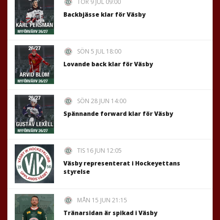
TOR 9 JUL 09:00
Backbjässe klar för Väsby
SÖN 5 JUL 18:00
Lovande back klar för Väsby
SÖN 28 JUN 14:00
Spännande forward klar för Väsby
TIS 16 JUN 12:05
Väsby representerat i Hockeyettans
styrelse
MÅN 15 JUN 21:15
Tränarsidan är spikad i Väsby