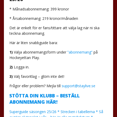
* Månadsabonnemang: 399 kronor
* Årsabonnemang: 219 kronor/månaden
Det är enkelt för er fans/tittare att välja lag när ni ska
teckna abonnemang.
Här är liten snabbguide bara:
1)
Välja abonnemangsform under
”abonnemang”
på
Hockeyettan Play.
2)
Logga in.
3)
Välj favoritlag – glöm inte det!
Frågor eller problem? Mejla till
support@staylive.se
STÖTTA DIN KLUBB – BESTÄLL
ABONNEMANG HÄR!
Superguide säsongen 25/26 * Strecken i tabellerna * Så