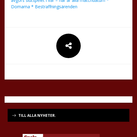
avgörs slutspelet i vår – här är alla matchdatum *
Domarna * Bestraffningsärenden
TILL ALLA NYHETER.