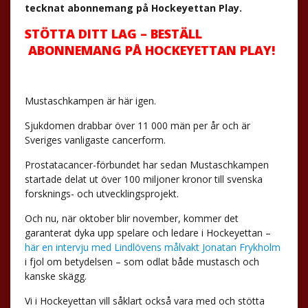
tecknat abonnemang på Hockeyettan Play.
STÖTTA DITT LAG – BESTÄLL
ABONNEMANG PÅ HOCKEYETTAN PLAY!
Mustaschkampen är här igen.
Sjukdomen drabbar över 11 000 män per år och är
Sveriges vanligaste cancerform.
Prostatacancer-förbundet har sedan Mustaschkampen
startade delat ut över 100 miljoner kronor till svenska
forsknings- och utvecklingsprojekt.
Och nu, när oktober blir november, kommer det
garanterat dyka upp spelare och ledare i Hockeyettan –
här en intervju med Lindlövens målvakt Jonatan Frykholm
i fjol om betydelsen – som odlat både mustasch och
kanske skägg.
Vi i Hockeyettan vill såklart också vara med och stötta