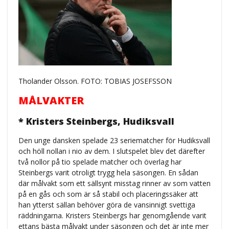
Tholander Olsson. FOTO: TOBIAS JOSEFSSON
MÅLVAKTER
* Kristers Steinbergs, Hudiksvall
Den unge dansken spelade 23 seriematcher för Hudiksvall
och höll nollan i nio av dem. I slutspelet blev det därefter
två nollor på tio spelade matcher och överlag har
Steinbergs varit otroligt trygg hela säsongen. En sådan
där målvakt som ett sällsynt misstag rinner av som vatten
på en gås och som är så stabil och placeringssäker att
han ytterst sällan behöver göra de vansinnigt svettiga
räddningarna. Kristers Steinbergs har genomgående varit
ettans bästa målvakt under säsongen och det är inte mer