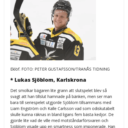
Eklöf. FOTO: PETER GUSTAFSSON/TRANÅS TIDNING
* Lukas Sjöblom, Karlskrona
Det smolkar bägaren lite grann att slutspelet blev så
svagt att han tillslut hamnade på bänken, men ser man
bara till seriespelet utgjorde Sjöblom tillsammans med
Liam Engström och Kalle Carlsson vad som odiskutabelt
skulle kunna räknas in bland ligans fem bästa kedjor. De
gjorde lite vad de ville med motståndarförsvaren och
Sjöblom visade upp en smartness som imponerade. Han