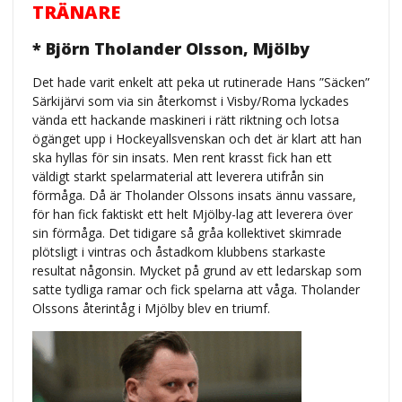
TRÄNARE
* Björn Tholander Olsson, Mjölby
Det hade varit enkelt att peka ut rutinerade Hans ”Säcken”
Särkijärvi som via sin återkomst i Visby/Roma lyckades
vända ett hackande maskineri i rätt riktning och lotsa
ögänget upp i Hockeyallsvenskan och det är klart att han
ska hyllas för sin insats. Men rent krasst fick han ett
väldigt starkt spelarmaterial att leverera utifrån sin
förmåga. Då är Tholander Olssons insats ännu vassare,
för han fick faktiskt ett helt Mjölby-lag att leverera över
sin förmåga. Det tidigare så gråa kollektivet skimrade
plötsligt i vintras och åstadkom klubbens starkaste
resultat någonsin. Mycket på grund av ett ledarskap som
satte tydliga ramar och fick spelarna att våga. Tholander
Olssons återintåg i Mjölby blev en triumf.