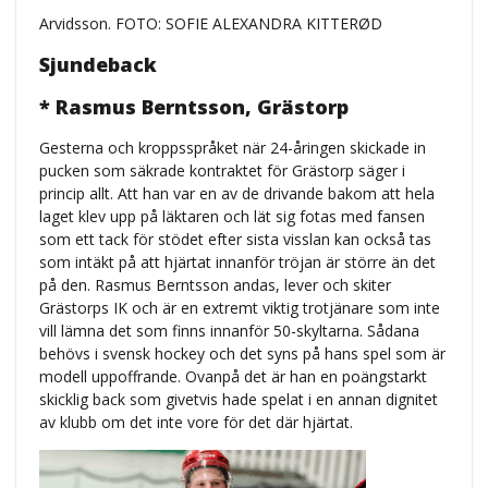
Arvidsson. FOTO: SOFIE ALEXANDRA KITTERØD
Sjundeback
* Rasmus Berntsson, Grästorp
Gesterna och kroppsspråket när 24-åringen skickade in
pucken som säkrade kontraktet för Grästorp säger i
princip allt. Att han var en av de drivande bakom att hela
laget klev upp på läktaren och lät sig fotas med fansen
som ett tack för stödet efter sista visslan kan också tas
som intäkt på att hjärtat innanför tröjan är större än det
på den. Rasmus Berntsson andas, lever och skiter
Grästorps IK och är en extremt viktig trotjänare som inte
vill lämna det som finns innanför 50-skyltarna. Sådana
behövs i svensk hockey och det syns på hans spel som är
modell uppoffrande. Ovanpå det är han en poängstarkt
skicklig back som givetvis hade spelat i en annan dignitet
av klubb om det inte vore för det där hjärtat.