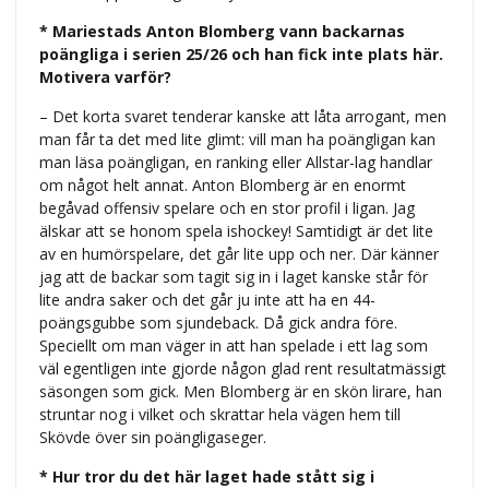
* Mariestads Anton Blomberg vann backarnas
poängliga i serien 25/26 och han fick inte plats här.
Motivera varför?
– Det korta svaret tenderar kanske att låta arrogant, men
man får ta det med lite glimt: vill man ha poängligan kan
man läsa poängligan, en ranking eller Allstar-lag handlar
om något helt annat. Anton Blomberg är en enormt
begåvad offensiv spelare och en stor profil i ligan. Jag
älskar att se honom spela ishockey! Samtidigt är det lite
av en humörspelare, det går lite upp och ner. Där känner
jag att de backar som tagit sig in i laget kanske står för
lite andra saker och det går ju inte att ha en 44-
poängsgubbe som sjundeback. Då gick andra före.
Speciellt om man väger in att han spelade i ett lag som
väl egentligen inte gjorde någon glad rent resultatmässigt
säsongen som gick. Men Blomberg är en skön lirare, han
struntar nog i vilket och skrattar hela vägen hem till
Skövde över sin poängligaseger.
* Hur tror du det här laget hade stått sig i