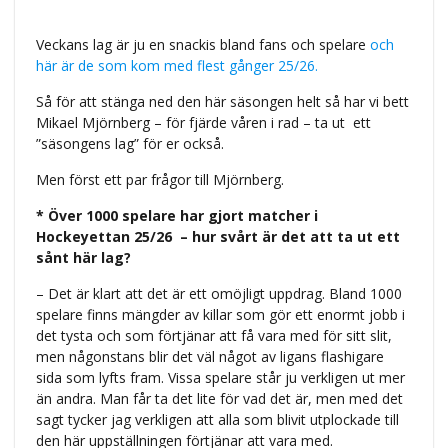
Veckans lag är ju en snackis bland fans och spelare
och
här är de som kom med flest gånger 25/26.
Så för att stänga ned den här säsongen helt så har vi bett
Mikael Mjörnberg – för fjärde våren i rad – ta ut
ett
”säsongens lag” för er också.
Men först ett par frågor till Mjörnberg.
* Över 1000 spelare har gjort matcher i
Hockeyettan 25/26 – hur svårt är det att ta ut ett
sånt här lag?
– Det är klart att det är ett omöjligt uppdrag. Bland 1000
spelare finns mängder av killar som gör ett enormt jobb i
det tysta och som förtjänar att få vara med för sitt slit,
men någonstans blir det väl något av ligans flashigare
sida som lyfts fram. Vissa spelare står ju verkligen ut mer
än andra. Man får ta det lite för vad det är, men med det
sagt tycker jag verkligen att alla som blivit utplockade till
den här uppställningen förtjänar att vara med.