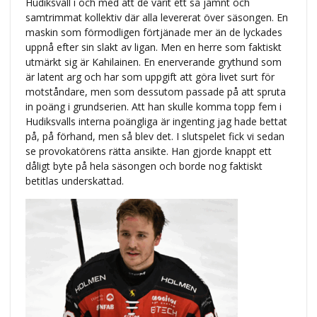
Hudiksvall i och med att de varit ett så jämnt och
samtrimmat kollektiv där alla levererat över säsongen. En
maskin som förmodligen förtjänade mer än de lyckades
uppnå efter sin slakt av ligan. Men en herre som faktiskt
utmärkt sig är Kahilainen. En enerverande grythund som
är latent arg och har som uppgift att göra livet surt för
motståndare, men som dessutom passade på att spruta
in poäng i grundserien. Att han skulle komma topp fem i
Hudiksvalls interna poängliga är ingenting jag hade bettat
på, på förhand, men så blev det. I slutspelet fick vi sedan
se provokatörens rätta ansikte. Han gjorde knappt ett
dåligt byte på hela säsongen och borde nog faktiskt
betitlas underskattad.