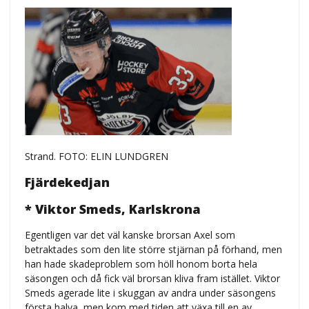
Strand. FOTO: ELIN LUNDGREN
Fjärdekedjan
* Viktor Smeds, Karlskrona
Egentligen var det väl kanske brorsan Axel som
betraktades som den lite större stjärnan på förhand, men
han hade skadeproblem som höll honom borta hela
säsongen och då fick väl brorsan kliva fram istället. Viktor
Smeds agerade lite i skuggan av andra under säsongens
första halva, men kom med tiden att växa till en av