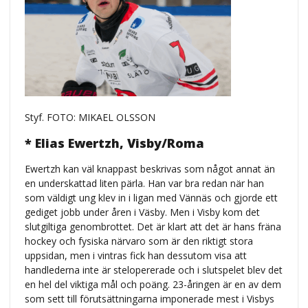
Styf. FOTO: MIKAEL OLSSON
* Elias Ewertzh, Visby/Roma
Ewertzh kan väl knappast beskrivas som något annat än
en underskattad liten pärla. Han var bra redan när han
som väldigt ung klev in i ligan med Vännäs och gjorde ett
gediget jobb under åren i Väsby. Men i Visby kom det
slutgiltiga genombrottet. Det är klart att det är hans fräna
hockey och fysiska närvaro som är den riktigt stora
uppsidan, men i vintras fick han dessutom visa att
handlederna inte är stelopererade och i slutspelet blev det
en hel del viktiga mål och poäng. 23-åringen är en av dem
som sett till förutsättningarna imponerade mest i Visbys