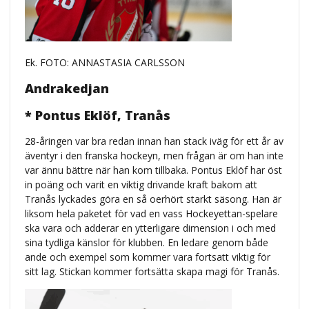
Ek. FOTO: ANNASTASIA CARLSSON
Andrakedjan
* Pontus Eklöf, Tranås
28-åringen var bra redan innan han stack iväg för ett år av
äventyr i den franska hockeyn, men frågan är om han inte
var ännu bättre när han kom tillbaka. Pontus Eklöf har öst
in poäng och varit en viktig drivande kraft bakom att
Tranås lyckades göra en så oerhört starkt säsong. Han är
liksom hela paketet för vad en vass Hockeyettan-spelare
ska vara och adderar en ytterligare dimension i och med
sina tydliga känslor för klubben. En ledare genom både
ande och exempel som kommer vara fortsatt viktig för
sitt lag. Stickan kommer fortsätta skapa magi för Tranås.