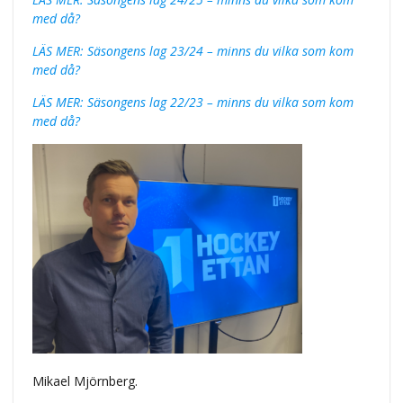
med då?
LÄS MER: Säsongens lag 23/24 – minns du vilka som kom
med då?
LÄS MER: Säsongens lag 22/23 – minns du vilka som kom
med då?
Mikael Mjörnberg.