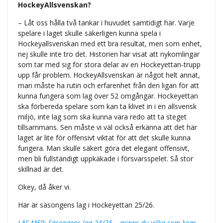
HockeyAllsvenskan?
– Låt oss hålla två tankar i huvudet samtidigt här. Varje
spelare i laget skulle säkerligen kunna spela i
Hockeyallsvenskan med ett bra resultat, men som enhet,
nej skulle inte tro det. Historien har visat att nykomlingar
som tar med sig för stora delar av en Hockeyettan-trupp
upp får problem. HockeyAllsvenskan är något helt annat,
man måste ha rutin och erfarenhet från den ligan för att
kunna fungera som lag över 52 omgångar. Hockeyettan
ska förbereda spelare som kan ta klivet in i en allsvensk
miljö, inte lag som ska kunna vara redo att ta steget
tillsammans. Sen måste vi väl också erkänna att det här
laget är lite för offensivt viktat för att det skulle kunna
fungera. Man skulle säkert göra det elegant offensivt,
men bli fullständigt uppkäkade i försvarsspelet. Så stor
skillnad är det.
Okey, då åker vi.
Här är säsongens lag i Hockeyettan 25/26.
LÄS MER: Säsongens lag 24/25 – minns du vilka som kom