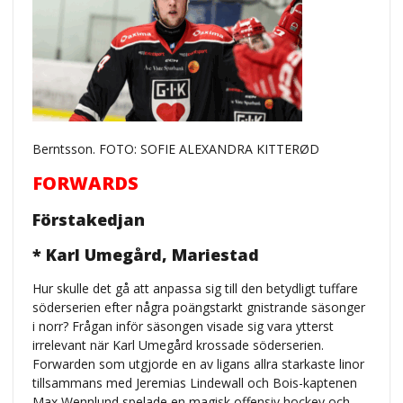
Berntsson. FOTO: SOFIE ALEXANDRA KITTERØD
FORWARDS
Förstakedjan
* Karl Umegård, Mariestad
Hur skulle det gå att anpassa sig till den betydligt tuffare
söderserien efter några poängstarkt gnistrande säsonger
i norr? Frågan inför säsongen visade sig vara ytterst
irrelevant när Karl Umegård krossade söderserien.
Forwarden som utgjorde en av ligans allra starkaste linor
tillsammans med Jeremias Lindewall och Bois-kaptenen
Max Wennlund spelade en magisk offensiv hockey och