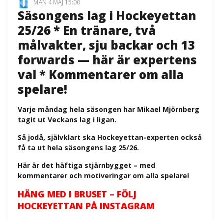
MÅN 4 MAJ 15:00
Säsongens lag i Hockeyettan
25/26 * En tränare, två
målvakter, sju backar och 13
forwards — här är expertens
val * Kommentarer om alla
spelare!
Varje måndag hela säsongen har Mikael Mjörnberg
tagit ut Veckans lag i ligan.
Så jodå, självklart ska Hockeyettan-experten också
få ta ut hela säsongens lag 25/26.
Här är det häftiga stjärnbygget – med
kommentarer och motiveringar om alla spelare!
HÄNG MED I BRUSET – FÖLJ
HOCKEYETTAN PÅ INSTAGRAM