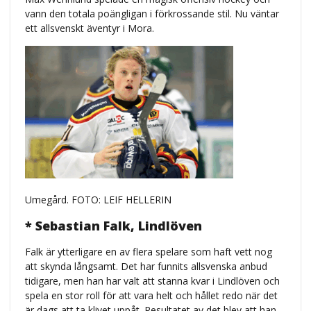
vann den totala poängligan i förkrossande stil. Nu väntar
ett allsvenskt äventyr i Mora.
Umegård. FOTO: LEIF HELLERIN
* Sebastian Falk, Lindlöven
Falk är ytterligare en av flera spelare som haft vett nog
att skynda långsamt. Det har funnits allsvenska anbud
tidigare, men han har valt att stanna kvar i Lindlöven och
spela en stor roll för att vara helt och hållet redo när det
är dags att ta klivet uppåt. Resultatet av det blev att han