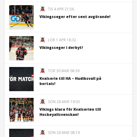
TIS 4 APR 21:56
Vikingsseger efter sent avgörande!
LÖR 1 APR 18:32
Vikingsseger i derbyt!
TOR 30 MAR 08:39
Kvalserie till HA – Hudiksvall på
bortais!
SÖN 26 MAR 19:03
Vikings klara för Kvalserien till
Hockeyallsvenskan!
SÖN 26 MAR 08:19