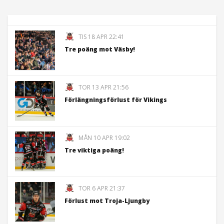
TIS 18 APR 22:41
Tre poäng mot Väsby!
TOR 13 APR 21:56
Förlängningsförlust för Vikings
MÅN 10 APR 19:02
Tre viktiga poäng!
TOR 6 APR 21:37
Förlust mot Troja-Ljungby