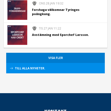
ONS 28 JAN 19:32
Forshaga välkomnar Tyringes
poängkung.
TIS 27 JAN 11:22
Avstämning med Sporchef Larsson.
VISA FLER
TILL ALLA NYHETER.