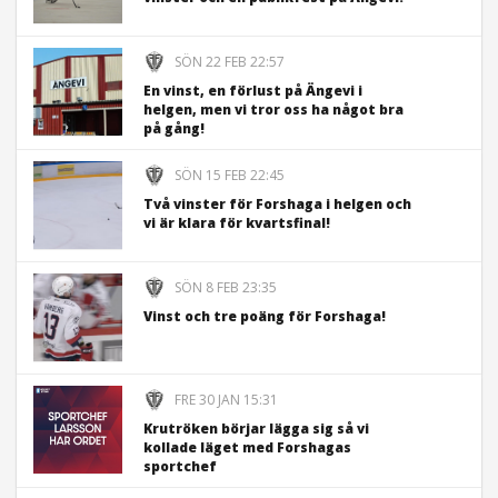
SÖN 22 FEB 22:57
En vinst, en förlust på Ängevi i
helgen, men vi tror oss ha något bra
på gång!
SÖN 15 FEB 22:45
Två vinster för Forshaga i helgen och
vi är klara för kvartsfinal!
SÖN 8 FEB 23:35
Vinst och tre poäng för Forshaga!
FRE 30 JAN 15:31
Krutröken börjar lägga sig så vi
kollade läget med Forshagas
sportchef