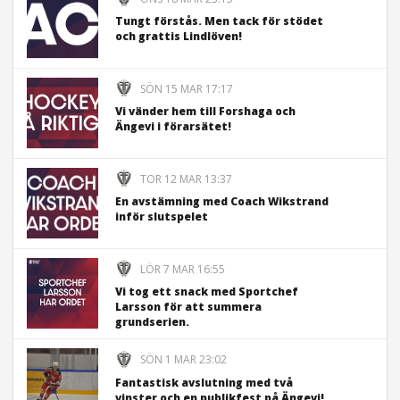
Tungt förstås. Men tack för stödet
och grattis Lindlöven!
SÖN 15 MAR 17:17
Vi vänder hem till Forshaga och
Ängevi i förarsätet!
TOR 12 MAR 13:37
En avstämning med Coach Wikstrand
inför slutspelet
LÖR 7 MAR 16:55
Vi tog ett snack med Sportchef
Larsson för att summera
grundserien.
SÖN 1 MAR 23:02
Fantastisk avslutning med två
vinster och en publikfest på Ängevi!