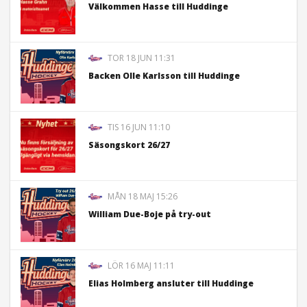
Välkommen Hasse till Huddinge
TOR 18 JUN 11:31
Backen Olle Karlsson till Huddinge
TIS 16 JUN 11:10
Säsongskort 26/27
MÅN 18 MAJ 15:26
William Due-Boje på try-out
LÖR 16 MAJ 11:11
Elias Holmberg ansluter till Huddinge