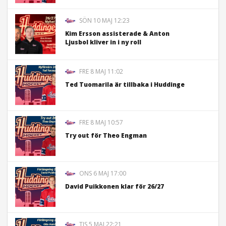
SÖN 10 MAJ 12:23
Kim Ersson assisterade & Anton
Ljusbol kliver in i ny roll
FRE 8 MAJ 11:02
Ted Tuomarila är tillbaka i Huddinge
FRE 8 MAJ 10:57
Try out för Theo Engman
ONS 6 MAJ 17:00
David Puikkonen klar för 26/27
TIS 5 MAJ 22:21