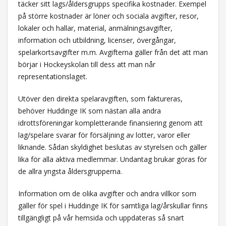
täcker sitt lags/åldersgrupps specifika kostnader. Exempel
på större kostnader är löner och sociala avgifter, resor,
lokaler och hallar, material, anmälningsavgifter,
information och utbildning, licenser, övergångar,
spelarkortsavgifter m.m. Avgifterna gäller från det att man
börjar i Hockeyskolan till dess att man når
representationslaget.
Utöver den direkta spelaravgiften, som faktureras,
behöver Huddinge IK som nästan alla andra
idrottsföreningar kompletterande finansiering genom att
lag/spelare svarar för försäljning av lotter, varor eller
liknande. Sådan skyldighet beslutas av styrelsen och gäller
lika för alla aktiva medlemmar. Undantag brukar göras för
de allra yngsta åldersgrupperna.
Information om de olika avgifter och andra villkor som
gäller för spel i Huddinge IK för samtliga lag/årskullar finns
tillgängligt på vår hemsida och uppdateras så snart