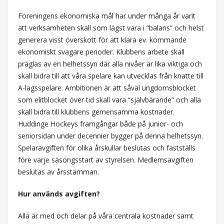
Föreningens ekonomiska mål har under många år varit
att verksamheten skall som lägst vara i “balans” och helst
generera visst överskott för att klara ev. kommande
ekonomiskt svagare perioder. Klubbens arbete skall
präglas av en helhetssyn där alla nivåer är lika viktiga och
skall bidra till att våra spelare kan utvecklas från knatte till
A-lagsspelare. Ambitionen är att såväl ungdomsblocket
som elitblocket över tid skall vara “självbärande” och alla
skall bidra till klubbens gemensamma kostnader.
Huddinge Hockeys framgångar både på junior- och
seniorsidan under decennier bygger på denna helhetssyn.
Spelaravgiften för olika årskullar beslutas och fastställs
före varje säsongsstart av styrelsen. Medlemsavgiften
beslutas av årsstämman.
Hur används avgiften?
Alla är med och delar på våra centrala kostnader samt