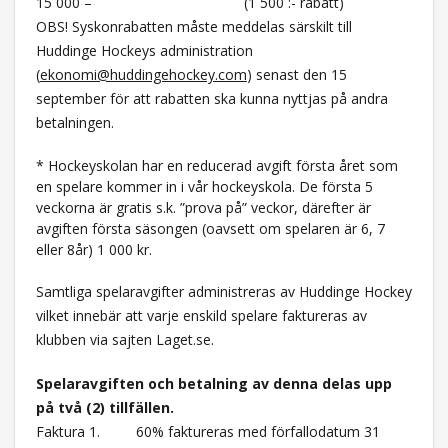
15 000 – (1 500 :- rabatt)
OBS! Syskonrabatten måste meddelas särskilt till
Huddinge Hockeys administration
(
ekonomi@huddingehockey.com
) senast den 15
september för att rabatten ska kunna nyttjas på andra
betalningen.
* Hockeyskolan har en reducerad avgift första året som
en spelare kommer in i vår hockeyskola. De första 5
veckorna är gratis s.k. ”prova på” veckor, därefter är
avgiften första säsongen (oavsett om spelaren är 6, 7
eller 8år) 1 000 kr.
Samtliga spelaravgifter administreras av Huddinge Hockey
vilket innebär att varje enskild spelare faktureras av
klubben via sajten Laget.se.
Spelaravgiften och betalning av denna delas upp
på två (2) tillfällen.
Faktura 1. 60% faktureras med förfallodatum 31