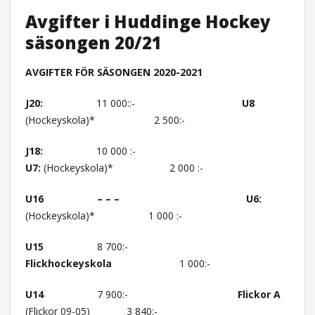
Avgifter i Huddinge Hockey
säsongen 20/21
AVGIFTER FÖR SÄSONGEN 2020-2021
J20:
11 000::-
U8
(Hockeyskola)* 2 500:-
J18:
10 000 :-
U7:
(Hockeyskola)* 2 000 :-
U16 – – – U6:
(Hockeyskola)* 1 000 :-
U15
8 700:-
Flickhockeyskola
1 000:-
U14
7 900:-
Flickor A
(Flickor 09-05) 3 840:-