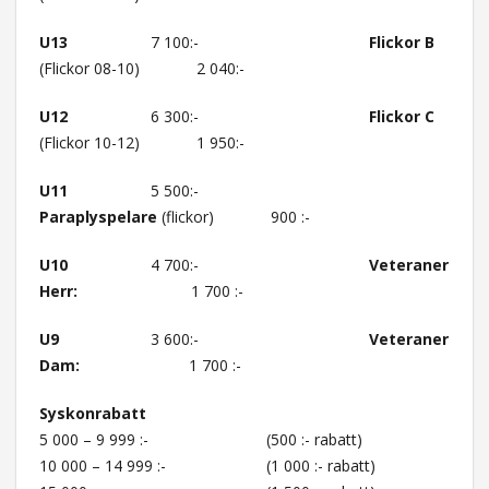
U13
7 100:-
Flickor B
(Flickor 08-10) 2 040:-
U12
6 300:-
Flickor C
(Flickor 10-12) 1 950:-
U11
5 500:-
Paraplyspelare
(flickor) 900 :-
U10
4 700:-
Veteraner
Herr:
1 700 :-
U9
3 600:-
Veteraner
Dam:
1 700 :-
Syskonrabatt
5 000 – 9 999 :- (500 :- rabatt)
10 000 – 14 999 :- (1 000 :- rabatt)