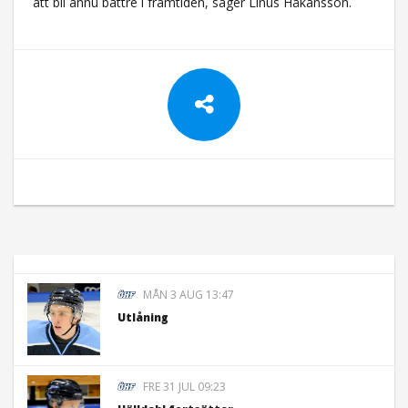
att bli ännu bättre i framtiden, säger Linus Håkansson.
MÅN 3 AUG 13:47
Utlåning
FRE 31 JUL 09:23