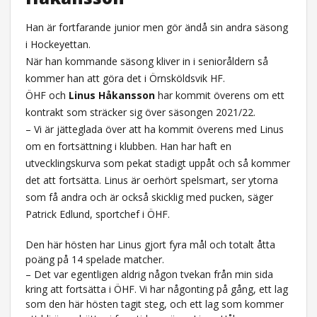
Han är fortfarande junior men gör ändå sin andra säsong
i Hockeyettan.
När han kommande säsong kliver in i senioråldern så
kommer han att göra det i Örnsköldsvik HF.
ÖHF och
Linus Håkansson
har kommit överens om ett
kontrakt som sträcker sig över säsongen 2021/22.
– Vi är jätteglada över att ha kommit överens med Linus
om en fortsättning i klubben. Han har haft en
utvecklingskurva som pekat stadigt uppåt och så kommer
det att fortsätta. Linus är oerhört spelsmart, ser ytorna
som få andra och är också skicklig med pucken, säger
Patrick Edlund, sportchef i ÖHF.
Den här hösten har Linus gjort fyra mål och totalt åtta
poäng på 14 spelade matcher.
– Det var egentligen aldrig någon tvekan från min sida
kring att fortsätta i ÖHF. Vi har någonting på gång, ett lag
som den här hösten tagit steg, och ett lag som kommer