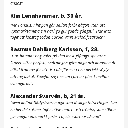
andas”.
Kim Lennhammar, b, 30 år.
”Mr Pondus. Klimpen går sällan förbi någon utan att
uppmärksamma sin härliga gungande gångstil. Har inte
tagit ett löpsteg sedan Carola vann Melodifestivalen”.
Rasmus Dahlberg Karlsson, f, 28.
”Här hamnar nog valet på den mest fåfänga spelaren.
Stuket sitter perfekt, snörningen görs noga och kammen är
alltid framme för att dra hårfibrerna i en perfekt vågig
lutning bakåt. Speglar sig mer än gärna i plexit mellan
övningarna”.
Alexander Svarvén, b, 21 år.
”Även kallad Dödgrävaren pga sina läskiga tatueringar. Har
en hel del rutiner inför både match och träning som sällan
går någon obemärkt förbi. Lagets svärmorsdröm!”