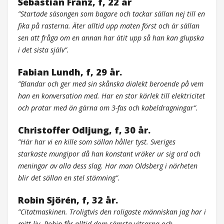
Sebastian Franz, f, 22 år
”Startade säsongen som bagare och tackar sällan nej till en
fika på rasterna. Äter alltid upp maten först och är sällan
sen att fråga om en annan har ätit upp så han kan glupska
i det sista själv”.
Fabian Lundh, f, 29 år.
”Blandar och ger med sin skånska dialekt beroende på vem
han en konversation med. Har en stor kärlek till elektricitet
och pratar med än gärna om 3-fas och kabeldragningar”.
Christoffer Odljung, f, 30 år.
”Här har vi en kille som sällan håller tyst. Sveriges
starkaste mungipor då han konstant vräker ur sig ord och
meningar av alla dess slag. Har man Oldsberg i närheten
blir det sällan en stel stämning”.
Robin Sjörén, f, 32 år.
”Citatmaskinen. Troligtvis den roligaste människan jag har i
mitt liv. Robin får alltid dom sämsta vitsarna och