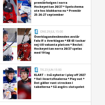
premiärhelgen i norra
Hockeyettan 26/27 * Spelschema
ute hos klubbarna nu * Premiär
25-26-27 september
ONS 29 JUL 15:00
Överklagandenämnden avslår
Falu IF:s överklagan * KB 65 tackar
nej till vakanta platsen * Beslut:
Hockeyettan norra 26/27 spelas
med 19 lag
TIS 23 JUN 15:00
KLART – två nyheter i play off 2027
* Val i kvartsfinalerna * Play out *
Det gäller runt strecken i
tabellerna * Så avgörs slutspelet