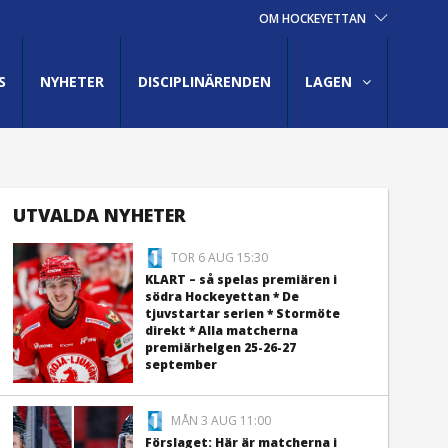
OM HOCKEYETTAN
S
NYHETER
DISCIPLINÄRENDEN
LAGEN
UTVALDA NYHETER
TOR 6 AUG 15:30
KLART – så spelas premiären i
södra Hockeyettan * De
tjuvstartar serien * Stormöte
direkt * Alla matcherna
premiärhelgen 25-26-27
september
MÅN 3 AUG 11:00
Förslaget: Här är matcherna i