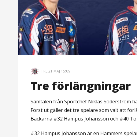
FRE 21 MAJ 15:09
Tre förlängningar
Samtalen från Sportchef Niklas Söderström har
Först ut gäller det tre spelare som valt att f
Backarna #32 Hampus Johansson och #40 Tom
#32 Hampus Johansson är en Hammers spelare f