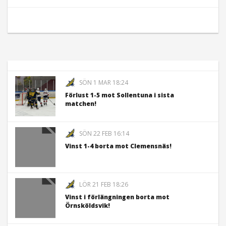
SÖN 1 MAR 18:24
Förlust 1-5 mot Sollentuna i sista
matchen!
SÖN 22 FEB 16:14
Vinst 1-4 borta mot Clemensnäs!
LÖR 21 FEB 18:26
Vinst i förlängningen borta mot
Örnsköldsvik!