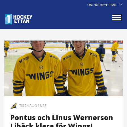
OM HOCKEYETTAN
TIS 24 AUG 18:23
Pontus och Linus Wernerson
Libäck klara för Wings!