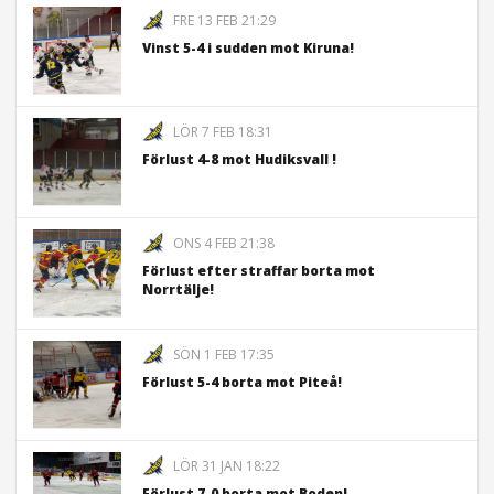
FRE 13 FEB 21:29
Vinst 5-4 i sudden mot Kiruna!
LÖR 7 FEB 18:31
Förlust 4-8 mot Hudiksvall !
ONS 4 FEB 21:38
Förlust efter straffar borta mot
Norrtälje!
SÖN 1 FEB 17:35
Förlust 5-4 borta mot Piteå!
LÖR 31 JAN 18:22
Förlust 7-0 borta mot Boden!