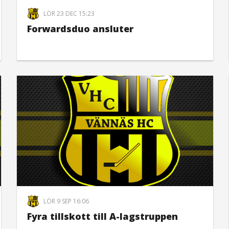
LÖR 23 DEC 15:23
Forwardsduo ansluter
LÖR 9 SEP 16:06
Fyra tillskott till A-lagstruppen