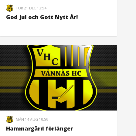
TOR 21 DEC 13:54
God Jul och Gott Nytt År!
MÅN 14 AUG 19:59
Hammargård förlänger