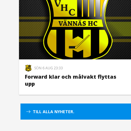
SÖN 6 AUG 23:33
Forward klar och målvakt flyttas
upp
TILL ALLA NYHETER.