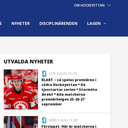
OM HOCKEYETTAN
S
NYHETER
DISCIPLINÄRENDEN
LAGEN
UTVALDA NYHETER
TOR 6 AUG 15:30
KLART – så spelas premiären i
södra Hockeyettan * De
tjuvstartar serien * Stormöte
direkt * Alla matcherna
premiärhelgen 25-26-27
september
MÅN 3 AUG 11:00
Förslaget: Här är matcherna i