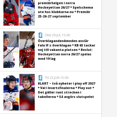
premiärhelgen i norra
Hockeyettan 26/27 * Spelschema
ute hos klubbarna nu * Premiär
25-26-27 september
ONS 29 JUL 15:00
Överklagandenämnden avslår
Falu IF:s överklagan * KB 65 tackar
nej till vakanta platsen * Beslut:
Hockeyettan norra 26/27 spelas
med 19 lag
TIS 23 JUN 15:00
KLART – två nyheter i play off 2027
* Val i kvartsfinalerna * Play out *
Det gäller runt strecken i
tabellerna * Så avgörs slutspelet