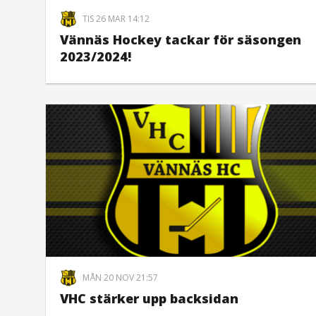
TIS 26 MAR 14:12
Vännäs Hockey tackar för säsongen
2023/2024!
MÅN 20 NOV 21:57
VHC stärker upp backsidan