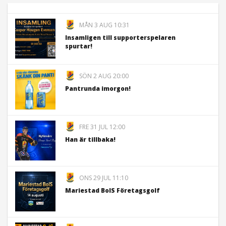
MÅN 3 AUG 10:31
Insamligen till supporterspelaren
spurtar!
SÖN 2 AUG 20:00
Pantrunda imorgon!
FRE 31 JUL 12:00
Han är tillbaka!
ONS 29 JUL 11:10
Mariestad BoIS Företagsgolf