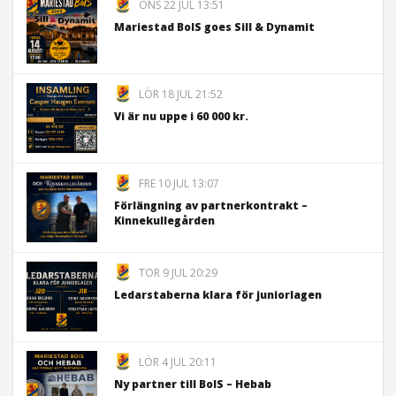
ONS 22 JUL 13:51
Mariestad BoIS goes Sill & Dynamit
LÖR 18 JUL 21:52
Vi är nu uppe i 60 000 kr.
FRE 10 JUL 13:07
Förlängning av partnerkontrakt –
Kinnekullegården
TOR 9 JUL 20:29
Ledarstaberna klara för juniorlagen
LÖR 4 JUL 20:11
Ny partner till BoIS – Hebab