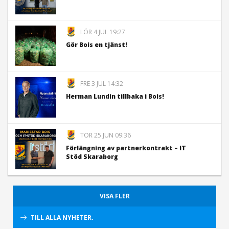
LÖR 4 JUL 19:27
Gör Bois en tjänst!
FRE 3 JUL 14:32
Herman Lundin tillbaka i Bois!
TOR 25 JUN 09:36
Förlängning av partnerkontrakt – IT
Stöd Skaraborg
VISA FLER
TILL ALLA NYHETER.