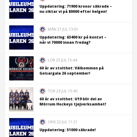
Uppdatering: 71900 kronor säkrade –
nu siktar vi på 80000 efter helgen!
MÅN 27 JUL 13:01
Uppdatering: 63400 kr på kontot –
når vi 70000 innan fredag?
LÖR 25 JUL 15:44
60 år av stolthet: Välkommen på
Goisargala 26 september!
TOR 23 JUL 15:40
60 år av stolthet: U19 blir del av
Mörrum Hockeys tjejverksamhet!
ONS 22 JUL 11:21
Uppdatering: 51000 säkrade!