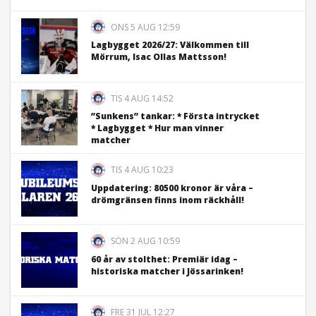
ONS 5 AUG 12:59
Lagbygget 2026/27: Välkommen till
Mörrum, Isac Ollas Mattsson!
TIS 4 AUG 14:52
”Sunkens” tankar: * Första intrycket
* Lagbygget * Hur man vinner
matcher
TIS 4 AUG 10:23
Uppdatering: 80500 kronor är våra –
drömgränsen finns inom räckhåll!
SÖN 2 AUG 10:59
60 år av stolthet: Premiär idag –
historiska matcher i Jössarinken!
FRE 31 JUL 12:27