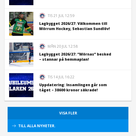
TIS 21 JUL 12:59
Lagbygget 2026/27: Välkommen till
Mörrum Hockey, Sebastian Sundlöv!
MÅN 20 JUL 12:58
Lagbygget 2026/27: ”Mörnas” besked
– stannar på hemmaplan!
TIS 14 JUL 16:22
Uppdatering: Insamlingen går som
tåget – 38600 kronor säkrade!
VISA FLER
TILL ALLA NYHETER.