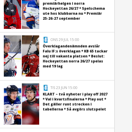
premiärhelgen i norra
Hockeyettan 26/27 * Spelschema
ute hos klubbarna nu * Premiär
25-26-27 september
ONS 29 JUL 15:00
Överklagandenämnden avslår
Falu IF:s överklagan * KB 65 tackar
nej till vakanta platsen * Beslut:
Hockeyettan norra 26/27 spelas
med 19 lag
TIS 23 JUN 15:00
KLART – två nyheter i play off 2027
* Val i kvartsfinalerna * Play out *
Det gäller runt strecken i
tabellerna * Så avgörs slutspelet