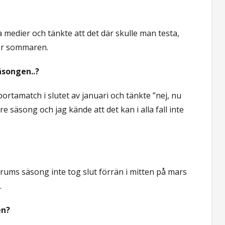
la medier och tänkte att det där skulle man testa,
er sommaren.
äsongen..?
bortamatch i slutet av januari och tänkte ”nej, nu
re säsong och jag kände att det kan i alla fall inte
rums säsong inte tog slut förrän i mitten på mars
.
en?