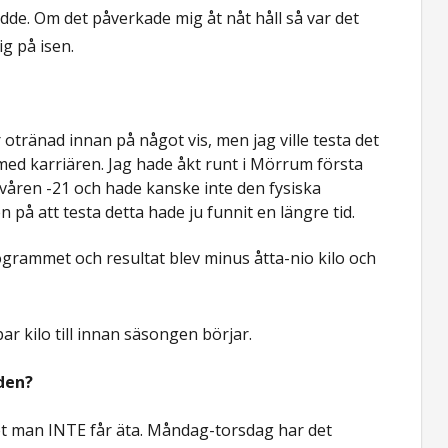
rodde. Om det påverkade mig åt nåt håll så var det
ig på isen.
r otränad innan på något vis, men jag ville testa det
ed karriären. Jag hade åkt runt i Mörrum första
våren -21 och hade kanske inte den fysiska
 på att testa detta hade ju funnit en längre tid.
grammet och resultat blev minus åtta-nio kilo och
par kilo till innan säsongen börjar.
oden?
det man INTE får äta. Måndag-torsdag har det