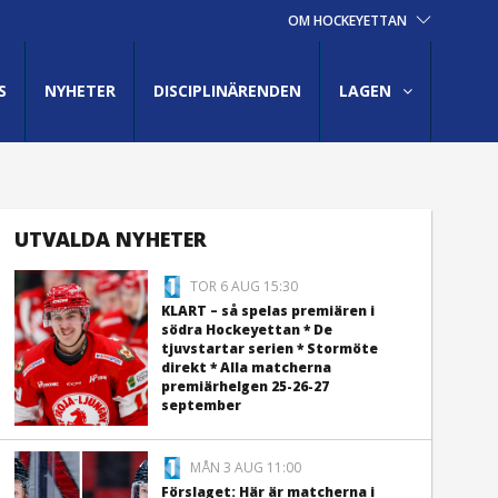
OM HOCKEYETTAN
S
NYHETER
DISCIPLINÄRENDEN
LAGEN
UTVALDA NYHETER
TOR 6 AUG 15:30
KLART – så spelas premiären i
södra Hockeyettan * De
tjuvstartar serien * Stormöte
direkt * Alla matcherna
premiärhelgen 25-26-27
september
MÅN 3 AUG 11:00
Förslaget: Här är matcherna i