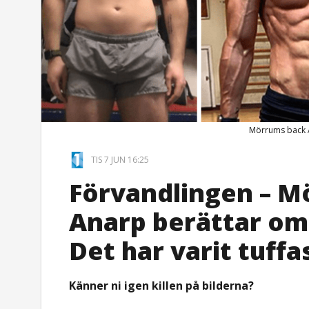
Mörrums back A
TIS 7 JUN 16:25
Förvandlingen – 
Anarp berättar om 
Det har varit tuffa
Känner ni igen killen på bilderna?