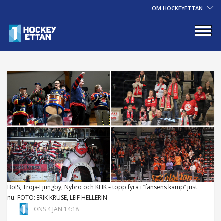
OM HOCKEYETTAN
BoIS, Troja-Ljungby, Nybro och KHK – topp fyra i ”fansens kamp” just
nu. FOTO: ERIK KRUSE, LEIF HELLERIN
ONS 4 JAN 14:18