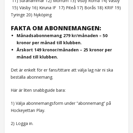
11) Surahammar 12) Mörrum 13) Visby Roma 14) Väsby
15) Väsby 16) Kiruna IF 17) Piteå 17) Borås 18) KRIF 19)
Tyringe 20) Nyköping
FAKTA OM ABONNEMANGEN:
Månadsabonnemang 279 kr/månaden – 50
kronor per månad till klubben.
Årskort 149 kronor/månaden – 25 kronor per
månad till klubben.
Det är enkelt för er fans/tittare att välja lag när ni ska
beställa abonnemang.
Här är liten snabbguide bara:
1) Välja abonnemangsform under ”abonnemang” på
Hockeyettan Play.
2) Logga in.