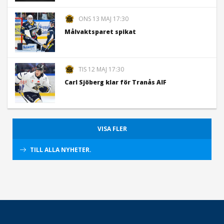
ONS 13 MAJ 17:30
Målvaktsparet spikat
TIS 12 MAJ 17:30
Carl Sjöberg klar för Tranås AIF
VISA FLER
TILL ALLA NYHETER.