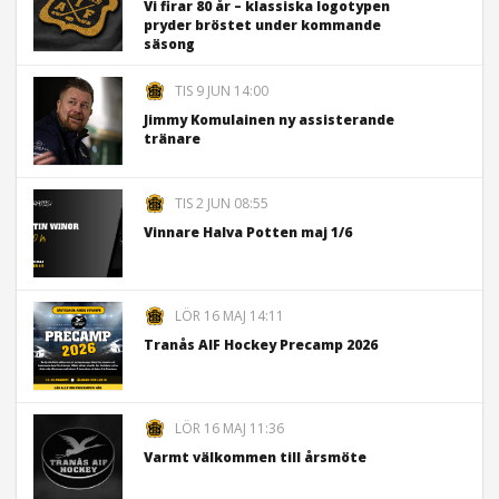
Vi firar 80 år – klassiska logotypen
pryder bröstet under kommande
säsong
TIS 9 JUN 14:00
Jimmy Komulainen ny assisterande
tränare
TIS 2 JUN 08:55
Vinnare Halva Potten maj 1/6
LÖR 16 MAJ 14:11
Tranås AIF Hockey Precamp 2026
LÖR 16 MAJ 11:36
Varmt välkommen till årsmöte