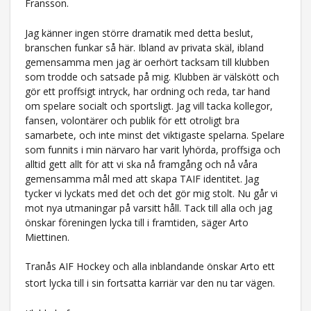
Fransson.
Jag känner ingen större dramatik med detta beslut,
branschen funkar så här. Ibland av privata skäl, ibland
gemensamma men jag är oerhört tacksam till klubben
som trodde och satsade på mig. Klubben är välskött och
gör ett proffsigt intryck, har ordning och reda, tar hand
om spelare socialt och sportsligt. Jag vill tacka kollegor,
fansen, volontärer och publik för ett otroligt bra
samarbete, och inte minst det viktigaste spelarna. Spelare
som funnits i min närvaro har varit lyhörda, proffsiga och
alltid gett allt för att vi ska nå framgång och nå våra
gemensamma mål med att skapa TAIF identitet. Jag
tycker vi lyckats med det och det gör mig stolt. Nu går vi
mot nya utmaningar på varsitt håll. Tack till alla och jag
önskar föreningen lycka till i framtiden, säger Arto
Miettinen.
Tranås AIF Hockey och alla inblandande önskar Arto ett
stort lycka till i sin fortsatta karriär var den nu tar vägen.