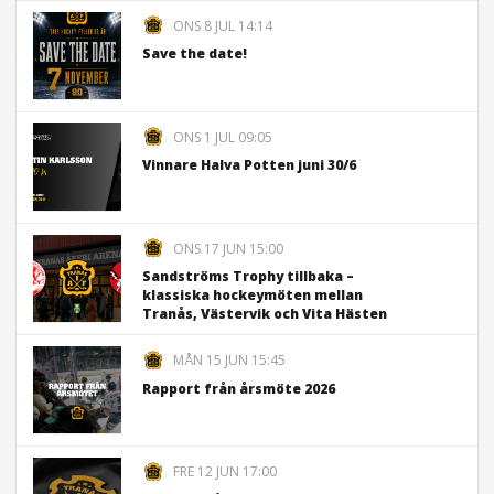
ONS 8 JUL 14:14
Save the date!
ONS 1 JUL 09:05
Vinnare Halva Potten juni 30/6
ONS 17 JUN 15:00
Sandströms Trophy tillbaka –
klassiska hockeymöten mellan
Tranås, Västervik och Vita Hästen
MÅN 15 JUN 15:45
Rapport från årsmöte 2026
FRE 12 JUN 17:00