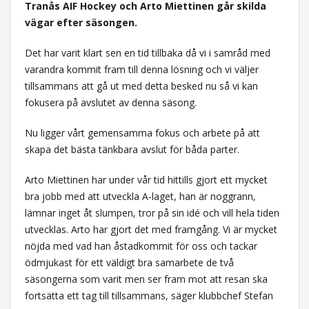
Tranås AIF Hockey och Arto Miettinen går skilda
vägar efter säsongen.
Det har varit klart sen en tid tillbaka då vi i samråd med
varandra kommit fram till denna lösning och vi väljer
tillsammans att gå ut med detta besked nu så vi kan
fokusera på avslutet av denna säsong.
Nu ligger vårt gemensamma fokus och arbete på att
skapa det bästa tänkbara avslut för båda parter.
Arto Miettinen har under vår tid hittills gjort ett mycket
bra jobb med att utveckla A-laget, han är noggrann,
lämnar inget åt slumpen, tror på sin idé och vill hela tiden
utvecklas. Arto har gjort det med framgång. Vi är mycket
nöjda med vad han åstadkommit för oss och tackar
ödmjukast för ett väldigt bra samarbete de två
säsongerna som varit men ser fram mot att resan ska
fortsätta ett tag till tillsammans, säger klubbchef Stefan