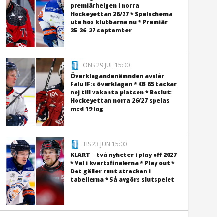
premiärhelgen i norra
Hockeyettan 26/27 * Spelschema
ute hos klubbarna nu * Premiär
25-26-27 september
ONS 29 JUL 15:00
Överklagandenämnden avslår
Falu IF:s överklagan * KB 65 tackar
nej till vakanta platsen * Beslut:
Hockeyettan norra 26/27 spelas
med 19 lag
TIS 23 JUN 15:00
KLART – två nyheter i play off 2027
* Val i kvartsfinalerna * Play out *
Det gäller runt strecken i
tabellerna * Så avgörs slutspelet