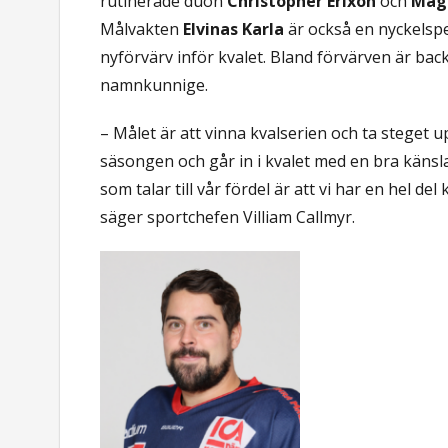
rutinerade duon
Christopher Erixon
och
Magn
Målvakten
Elvinas Karla
är också en nyckelspe
nyförvärv inför kvalet. Bland förvärven är ba
namnkunnige.
– Målet är att vinna kvalserien och ta steget up
säsongen och går in i kvalet med en bra käns
som talar till vår fördel är att vi har en hel del 
säger sportchefen Villiam Callmyr.