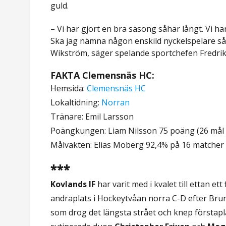
guld.
– Vi har gjort en bra säsong såhär långt. Vi har 
Ska jag nämna någon enskild nyckelspelare så
Wikström, säger spelande sportchefen Fredrik
FAKTA Clemensnäs HC:
Hemsida:
Clemensnäs HC
Lokaltidning:
Norran
Tränare: Emil Larsson
Poängkungen: Liam Nilsson 75 poäng (26 mål +
Målvakten: Elias Moberg 92,4% på 16 matcher
***
Kovlands IF
har varit med i kvalet till ettan e
andraplats i Hockeytvåan norra C-D efter Brunf
som drog det längsta strået och knep förstapl