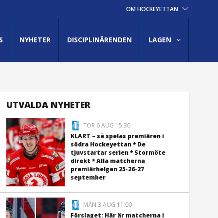
OM HOCKEYETTAN
S
NYHETER
DISCIPLINÄRENDEN
LAGEN
UTVALDA NYHETER
TOR 6 AUG 15:30
KLART – så spelas premiären i
södra Hockeyettan * De
tjuvstartar serien * Stormöte
direkt * Alla matcherna
premiärhelgen 25-26-27
september
MÅN 3 AUG 11:00
Förslaget: Här är matcherna i