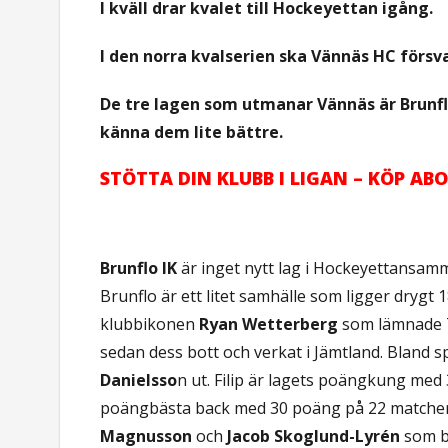
I kväll drar kvalet till Hockeyettan igång.
I den norra kvalserien ska Vännäs HC försvar
De tre lagen som utmanar Vännäs är Brunfl
känna dem lite bättre.
STÖTTA DIN KLUBB I LIGAN – KÖP 
Brunflo IK
är inget nytt lag i Hockeyettansam
Brunflo är ett litet samhälle som ligger drygt
klubbikonen
Ryan Wetterberg
som lämnade T
sedan dess bott och verkat i Jämtland. Bland sp
Danielsso
n ut. Filip är lagets poängkung me
poängbästa back med 30 poäng på 22 matcher.
Magnusson
och
Jacob Skoglund-Lyrén
som b