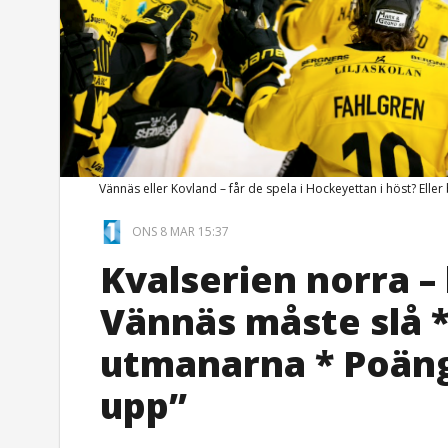
Vännäs eller Kovland – får de spela i Hockeyettan i höst? El
ONS 8 MAR 15:37
Kvalserien norra –
Vännäs måste slå
utmanarna * Poängk
upp”