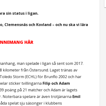
a sin status i ligan.
o, Clemensnäs och Kovland – och nu ska vi lära
ABONNEMANG HÄR
manhang, man spelade i ligan så sent som 2017.
 18 kilometer från Östersund. Laget tränas av
oledo Storm (ECHL) för Brunflo 2002 och har
elar sticker tvillingarna
Filip och Adam
d 39 poäng på 21 matcher och Adam är lagets
 Noterbara spelare är även trotjänarna
Emil
åda spelat sju säsonger i klubbens