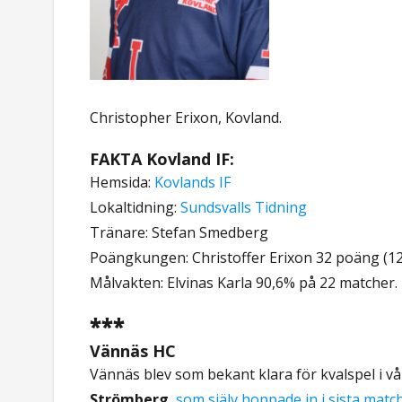
Christopher Erixon, Kovland.
FAKTA Kovland IF:
Hemsida:
Kovlands IF
Lokaltidning:
Sundsvalls Tidning
Tränare: Stefan Smedberg
Poängkungen: Christoffer Erixon 32 poäng (12 
Målvakten: Elvinas Karla 90,6% på 22 matcher.
***
Vännäs HC
Vännäs blev som bekant klara för kvalspel i v
Strömberg
,
som själv hoppade in i sista matc