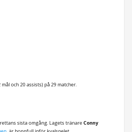
mål och 20 assists) på 29 matcher.
årettans sista omgång. Lagets tränare
Conny
hen
, är hoppfull inför kvalspelet.