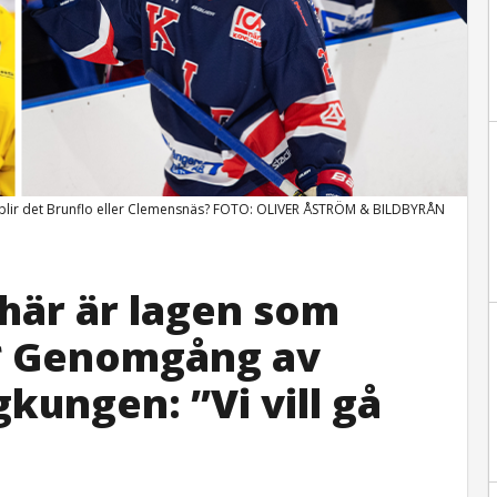
ler blir det Brunflo eller Clemensnäs? FOTO: OLIVER ÅSTRÖM & BILDBYRÅN
 här är lagen som
 * Genomgång av
ungen: ”Vi vill gå