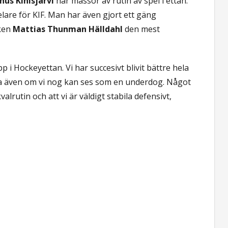
us Kinisjärvi
har massor av rutin av spel i ettan.
lare för KIF. Man har även gjort ett gäng
cken
Mattias Thunman Hälldahl
den mest
p i Hockeyettan. Vi har succesivt blivit bättre hela
la även om vi nog kan ses som en underdog. Något
kvalrutin och att vi är väldigt stabila defensivt,