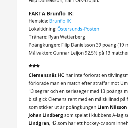
Filip Danielsson, här i ÖIK-tröjan.
FAKTA Brunflo IK:
Hemsida:
Brunflo IK
Lokaltidning:
Östersunds-Posten
Tränare: Ryan Wetterberg
Poängkungen: Filip Danielsson 39 poäng (19 må
Målvakten: Gunnar Leijon 92,5% på 13 matcher
***
Clemensnäs HC
har inte förlorat en tävlings
förlorade man en match efter straffar mot U
13 segrar och en serieseger med 13 poängs margi
b så gick Clemens rent med en målskillnad på 
som sticker ut är poängkungen
Liam Nilsson
Johan Lindberg
som spelat i klubbens A-lag 
Lindgren
, 42,som har ett hockey-cv som inne