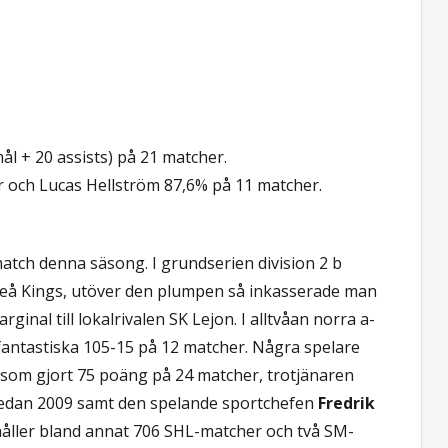
l + 20 assists) på 21 matcher.
 och Lucas Hellström 87,6% på 11 matcher.
match denna säsong. I grundserien division 2 b
meå Kings, utöver den plumpen så inkasserade man
nal till lokalrivalen SK Lejon. I alltvåan norra a-
fantastiska 105-15 på 12 matcher. Några spelare
som gjort 75 poäng på 24 matcher, trotjänaren
sedan 2009 samt den spelande sportchefen
Fredrik
håller bland annat 706 SHL-matcher och två SM-