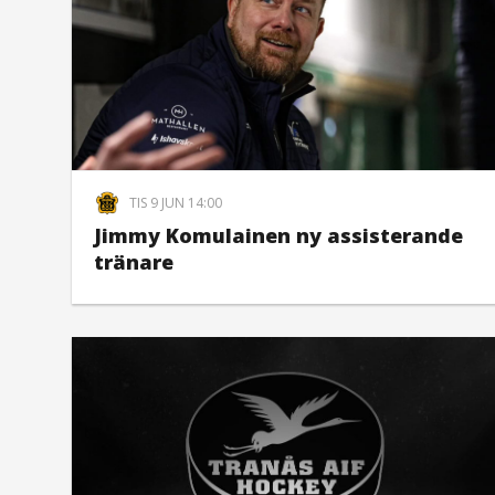
TIS 9 JUN 14:00
Jimmy Komulainen ny assisterande
tränare