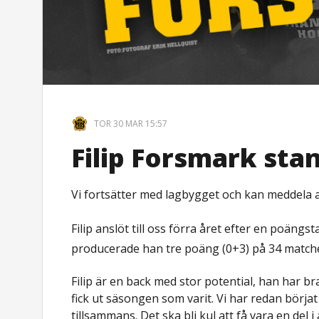
TOR 30 MAR 15:57
Filip Forsmark stan
Vi fortsätter med lagbygget och kan meddela 
Filip anslöt till oss förra året efter en poängs
producerade han tre poäng (0+3) på 34 match
Filip är en back med stor potential, han har br
fick ut säsongen som varit. Vi har redan börjat
tillsammans. Det ska bli kul att få vara en del