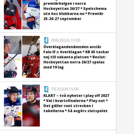
premiärhelgen i norra
Hockeyettan 26/27 * Spelschema
ute hos klubbarna nu * Premiär
25-26-27 september
ONS 29 JUL 15:00
Överklagandenämnden avslår
Falu IF:s överklagan * KB 65 tackar
nej till vakanta platsen * Beslut:
Hockeyettan norra 26/27 spelas
med 19 lag
TIS 23 JUN 15:00
KLART – två nyheter i play off 2027
* Val i kvartsfinalerna * Play out *
Det gäller runt strecken i
tabellerna * Så avgörs slutspelet