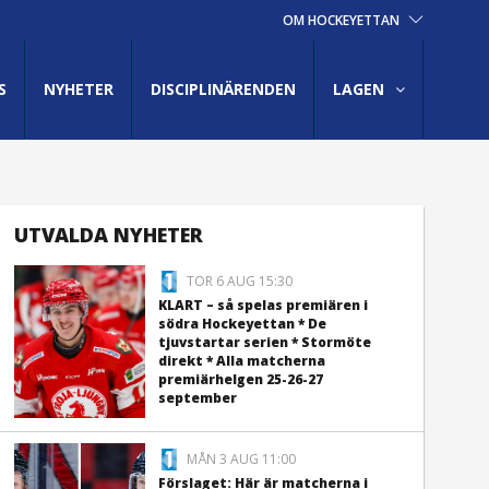
OM HOCKEYETTAN
S
NYHETER
DISCIPLINÄRENDEN
LAGEN
UTVALDA NYHETER
TOR 6 AUG 15:30
KLART – så spelas premiären i
södra Hockeyettan * De
tjuvstartar serien * Stormöte
direkt * Alla matcherna
premiärhelgen 25-26-27
september
MÅN 3 AUG 11:00
Förslaget: Här är matcherna i