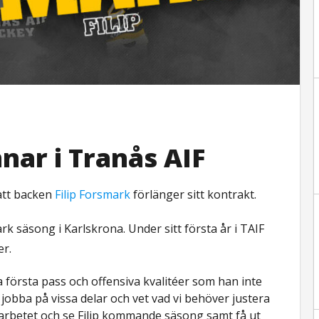
nar i Tranås AIF
att backen
Filip Forsmark
förlänger sitt kontrakt.
tark säsong i Karlskrona. Under sitt första år i TAIF
er.
a första pass och offensiva kvalitéer som han inte
 jobba på vissa delar och vet vad vi behöver justera
 i arbetet och se Filip kommande säsong samt få ut