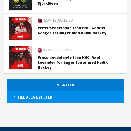
Björklöven
SÖN 12 JUL 12:00
Pressmeddelande från HHC: Gabriel
Kangas förlänger med Hudik Hockey
LÖR 11 JUL 12:00
Pressmeddelande från HHC: Axel
Levander förlänger två år med Hudik
Hockey
VISA FLER
TILL ALLA NYHETER.