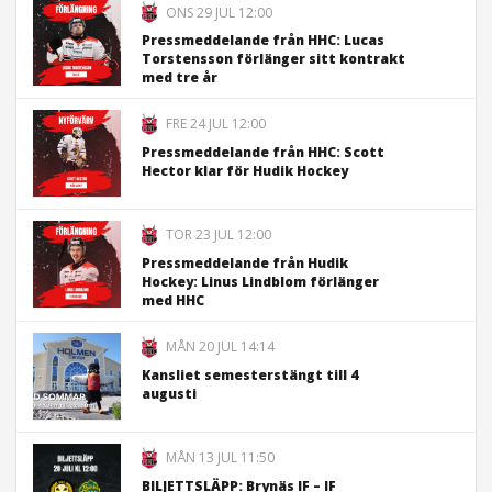
ONS 29 JUL 12:00
Pressmeddelande från HHC: Lucas
Torstensson förlänger sitt kontrakt
med tre år
FRE 24 JUL 12:00
Pressmeddelande från HHC: Scott
Hector klar för Hudik Hockey
TOR 23 JUL 12:00
Pressmeddelande från Hudik
Hockey: Linus Lindblom förlänger
med HHC
MÅN 20 JUL 14:14
Kansliet semesterstängt till 4
augusti
MÅN 13 JUL 11:50
BILJETTSLÄPP: Brynäs IF – IF