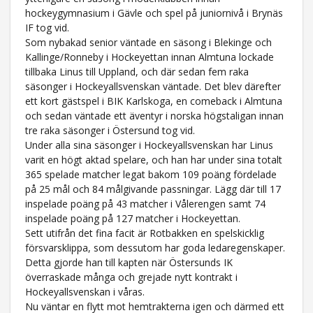
hockeygymnasium i Gävle och spel på juniornivå i Brynäs
IF tog vid.
Som nybakad senior väntade en säsong i Blekinge och
Kallinge/Ronneby i Hockeyettan innan Almtuna lockade
tillbaka Linus till Uppland, och där sedan fem raka
säsonger i Hockeyallsvenskan väntade. Det blev därefter
ett kort gästspel i BIK Karlskoga, en comeback i Almtuna
och sedan väntade ett äventyr i norska högstaligan innan
tre raka säsonger i Östersund tog vid.
Under alla sina säsonger i Hockeyallsvenskan har Linus
varit en högt aktad spelare, och han har under sina totalt
365 spelade matcher legat bakom 109 poäng fördelade
på 25 mål och 84 målgivande passningar. Lägg där till 17
inspelade poäng på 43 matcher i Vålerengen samt 74
inspelade poäng på 127 matcher i Hockeyettan.
Sett utifrån det fina facit är Rotbakken en spelskicklig
försvarsklippa, som dessutom har goda ledaregenskaper.
Detta gjorde han till kapten när Östersunds IK
överraskade många och grejade nytt kontrakt i
Hockeyallsvenskan i våras.
Nu väntar en flytt mot hemtrakterna igen och därmed ett