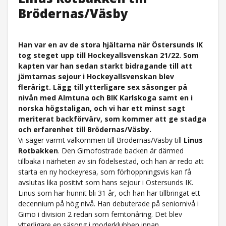
Brödernas/Väsby
Han var en av de stora hjältarna när Östersunds IK
tog steget upp till Hockeyallsvenskan 21/22. Som
kapten var han sedan
starkt bidragande till att
jämtarnas sejour i Hockeyallsvenskan blev
flerårigt. Lägg till ytterligare sex säsonger på
nivån med Almtuna och BIK Karlskoga samt en i
norska högstaligan, och vi har ett minst sagt
meriterat backförvärv, som kommer att ge stadga
och erfarenhet till Brödernas/Väsby.
Vi säger varmt välkommen till Brödernas/Väsby till
Linus
Rotbakken
. Den Gimofostrade backen är därmed
tillbaka i närheten av sin födelsestad, och han är redo att
starta en ny hockeyresa, som förhoppningsvis kan få
avslutas lika positivt som hans sejour i Östersunds IK.
Linus som har hunnit bli 31 år, och han har tillbringat ett
decennium på hög nivå. Han debuterade på seniornivå i
Gimo i division 2 redan som femtonåring. Det blev
ytterligare en säsong i moderklubben innan