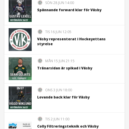
SÖN 28 JUN 14:00
Spännande forward klar för Väsby
TIS 16 JUN 12:05
Väsby representerat i Hockeyettans
styrelse
MÅN 15 JUN 21:15
Tränarsidan är spikad i Väsby
ONS 3 JUN 18:00
Lovande back klar för Väsby
TIS 2 JUN 11:00
Colly Filtreringsteknik och Väsby