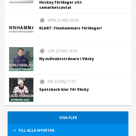
Hockey förlänger sitt
samarbetsavtal
MÅN 25 MAJ 09:00
KLART: Finnhammars förlänger!
LÖR 23 MAJ 18:00
Ny målvaktstränare i Väsby
FRE 22 MAJ 17:57
Spetsback klar för Väsby
VISA FLER
TILL ALLA NYHETER.