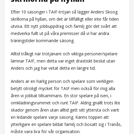
Efter 10 säsonger i TAIF-tröjan så lägger Anders Skoog
skrillorna på hyllan, om det är tillfälligt eller inte får tiden
utvisa. Ett nytt jobbuppdrag och familj gör det svårt att
medverka fullt ut på våra premisser då vi har andra
träningstider kommande säsong.
Alltid tråkigt när trotjänare och viktiga personer/spelare
lämnar TAIF, men detta var inget drastiskt beslut utan
Anders och jag har vetat detta en längre tid.
Anders är en härlig person och spelare som verkligen
betytt otroligt mycket för TAIF men också för mig alla
åren vi jobbat tillsammans. En stor spelare på isen, i
omklädningsrummet och runt TAIF. Aldrig gnällt trots lite
skador genom åren utan alltid gett sitt yttersta och varit
en ledande spelare varje säsong. Känns toppen att
ytterligare en spelare bildat familj och bosatt sig i Tranås,
måste vara bra för vår organisation.