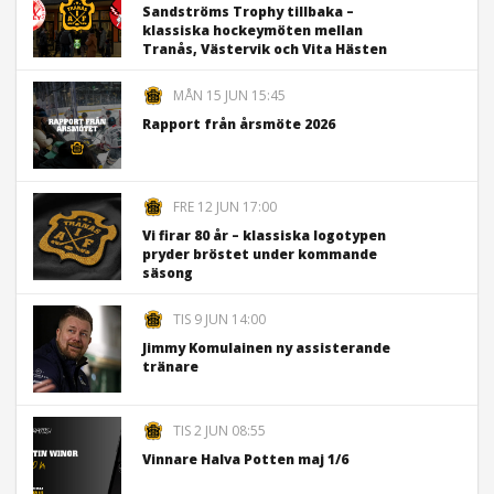
Sandströms Trophy tillbaka –
klassiska hockeymöten mellan
Tranås, Västervik och Vita Hästen
MÅN 15 JUN 15:45
Rapport från årsmöte 2026
FRE 12 JUN 17:00
Vi firar 80 år – klassiska logotypen
pryder bröstet under kommande
säsong
TIS 9 JUN 14:00
Jimmy Komulainen ny assisterande
tränare
TIS 2 JUN 08:55
Vinnare Halva Potten maj 1/6