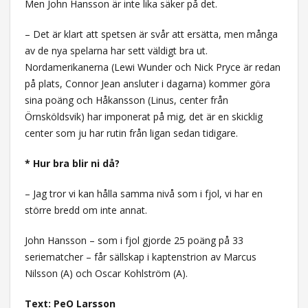
Men John Hansson är inte lika säker på det.
– Det är klart att spetsen är svår att ersätta, men många
av de nya spelarna har sett väldigt bra ut.
Nordamerikanerna (Lewi Wunder och Nick Pryce är redan
på plats, Connor Jean ansluter i dagarna) kommer göra
sina poäng och Håkansson (Linus, center från
Örnsköldsvik) har imponerat på mig, det är en skicklig
center som ju har rutin från ligan sedan tidigare.
* Hur bra blir ni då?
– Jag tror vi kan hålla samma nivå som i fjol, vi har en
större bredd om inte annat.
John Hansson – som i fjol gjorde 25 poäng på 33
seriematcher – får sällskap i kaptenstrion av Marcus
Nilsson (A) och Oscar Kohlström (A).
Text: PeO Larsson