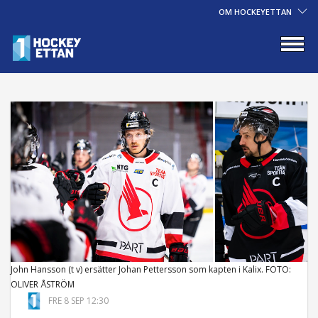
OM HOCKEYETTAN
John Hansson (t v) ersätter Johan Pettersson som kapten i Kalix. FOTO:
OLIVER ÅSTRÖM
FRE 8 SEP 12:30